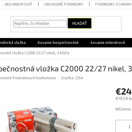
AKO NAKUPOVAŤ
OBCHODNÉ PODMIENKY
PODMIENKY OCHRANY
HĽADAŤ
ndrická vložka
Kovanie bezpečnostné
kovanie interiérové
ostná vložka C2000 22/27 nikel, 3 kľúče
ečnostná vložka C2000 22/27 nikel, 3
né
notené
Podrobnosti hodnotenia
Značka:
CISA
nie
€24
u
€19,59 b
Jednotk
Môžeme d
cena:
iek.