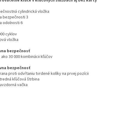
rovateľné kľúče v kľúčových službách aj bez karty
ečnostná cylindrická vložka
da bezpečnosti 3
a odolnosti 6
000 cyklov
nová vložka
vna bezpečnosť
c ako 30 000 kombinácii kľúčov
vna bezpečnosť
rana proti odvŕtaniu tvrdené kolíky na prvej pozícii
stredná kľúčová štrbina
akuvzdorná vačka