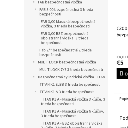
FAB bezpečnostná vložka
FAB 3.00 bezpečnostná 3 trieda
bezpečnosti
FAB 3,00 klasická bezpečnostná
vložka, 3 trieda bezpečnosti
C2000
FAB 3,00 BSZ bezpečnostná
bezpe
obojstranná vložka, 3 trieda
CISA
bezpečnosti
Fab 2** bezpečnostná 2 trieda
bezpečnosti
€4,07
€5
MUL T LOCK bezpečnostná vložka
MUL T LOCK 7x7 3 trieda bezpečnosti
D
Bezpečnostná cylindrická vložka TITAN
TITAN K1 ELBB 3 trieda bezpečnosti
TITAN K1 A 3 trieda bezpečnosti
Popi
TITAN K1 A - klasická vložka 3 kľúče, 3
trieda bezpečnosti
TITAN K1 A - klasická vložka 6 kľúčov,
3 trieda bezpečnosti
Pod
TITAN K1 A - BSZ obojstranná vložka