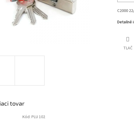
C2000 22/
Detailné 
TLAČ
iaci tovar
Kód:
PLU 102