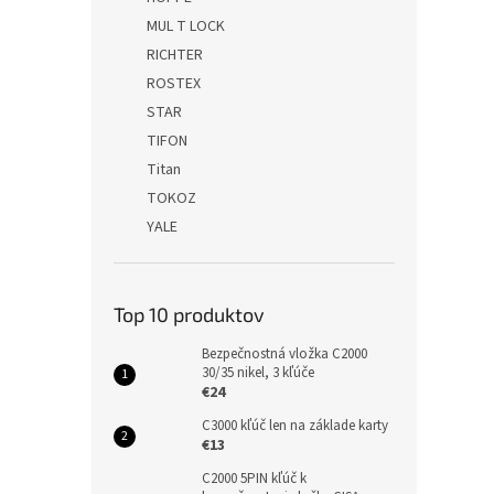
MUL T LOCK
RICHTER
ROSTEX
STAR
TIFON
Titan
TOKOZ
YALE
Top 10 produktov
Bezpečnostná vložka C2000
30/35 nikel, 3 kľúče
€24
C3000 kľúč len na základe karty
€13
C2000 5PIN kľúč k