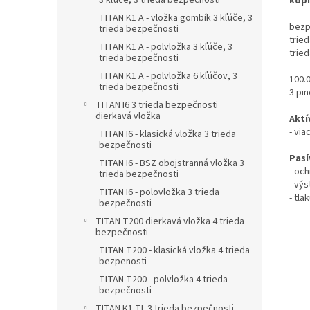
3 kľúče, 3 trieda bezpečnosti
kopí
TITAN K1 A - vložka gombík 3 kľúče, 3
bezp
trieda bezpečnosti
trie
TITAN K1 A - polvložka 3 kľúče, 3
tried
trieda bezpečnosti
TITAN K1 A - polvložka 6 kľúčov, 3
100.
trieda bezpečnosti
3 pi
TITAN I6 3 trieda bezpečnosti
dierkavá vložka
Aktí
- via
TITAN I6 - klasická vložka 3 trieda
bezpečnosti
Pasí
TITAN I6 - BSZ obojstranná vložka 3
- och
trieda bezpečnosti
- vý
TITAN I6 - polovložka 3 trieda
- tl
bezpečnosti
TITAN T200 dierkavá vložka 4 trieda
bezpečnosti
TITAN T200 - klasická vložka 4 trieda
bezpenosti
TITAN T200 - polvložka 4 trieda
bezpečnosti
TITAN K1 TL 3 trieda bezpečnosti