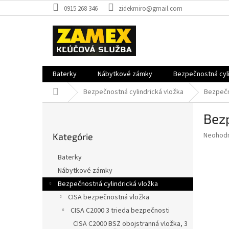
Prejsť
0915 268 346
zidekmiro@gmail.com
na
obsah
Baterky
Nábytkové zámky
Bezpečnostná cyli
Domov
Bezpečnostná cylindrická vložka
Bezpečn
B
Bezp
o
Preskočiť
č
Priemer
Neohod
Kategórie
kategórie
n
hodnote
ý
produkt
Baterky
p
je
Nábytkové zámky
0,0
a
z
Bezpečnostná cylindrická vložka
n
5
e
CISA bezpečnostná vložka
hviezdič
l
CISA C2000 3 trieda bezpečnosti
CISA C2000 BSZ obojstranná vložka, 3