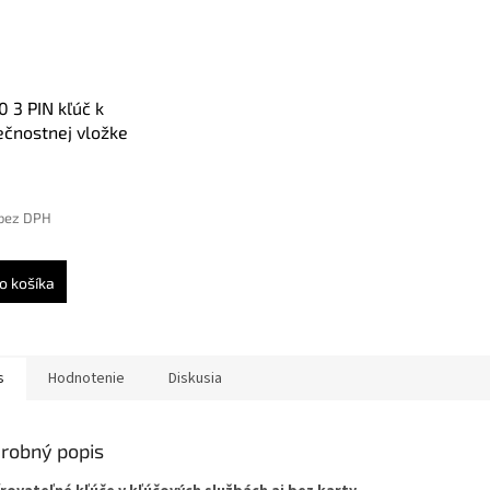
 3 PIN kľúč k
čnostnej vložke
 C2000
 bez DPH
o košíka
s
Hodnotenie
Diskusia
robný popis