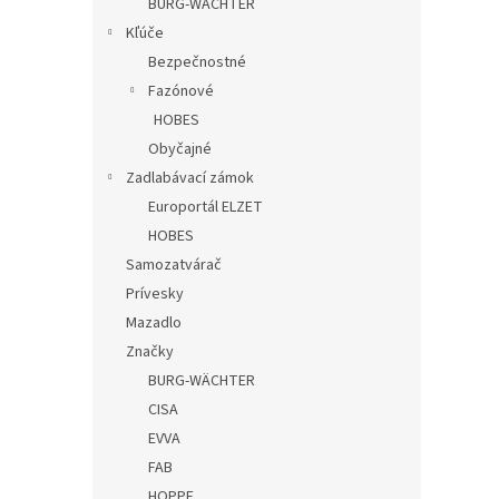
BURG-WÄCHTER
Kľúče
Bezpečnostné
Fazónové
HOBES
Obyčajné
Zadlabávací zámok
Europortál ELZET
HOBES
Samozatvárač
Prívesky
Mazadlo
Značky
BURG-WÄCHTER
CISA
EVVA
FAB
HOPPE