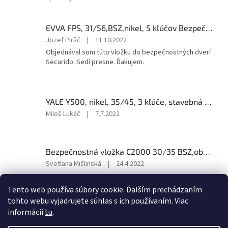
5
z
5
EVVA FPS, 31/56,BSZ,nikel, 5 kľúčov Bezpečnostná vložka
hviezdičiek.
Hodnotenie
Jozef Piršč
|
11.10.2022
produktu
Objednával som túto vložku do bezpečnostných dverí
je
Securido. Sedí presne. Ďakujem.
5
z
5
hviezdičiek.
YALE Y500, nikel, 35/45, 3 kľúče, stavebná cylindrická vložka
Hodnotenie
Miloš Lukáč
|
7.7.2022
produktu
je
5
Bezpečnostná vložka C2000 30/35 BSZ,obojstranný prevod kľúča,nikel, 3 kľúče
z
5
Hodnotenie
Svetlana Mišlinská
|
24.4.2022
hviezdičiek.
produktu
je
Tento web používa súbory cookie. Ďalším prechádzaním
5
tohto webu vyjadrujete súhlas s ich používaním. Viac
z
Z
informácií
tu
.
5
á
hviezdičiek.