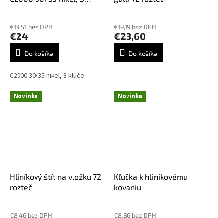
kľúče
Priemerné
hodnotenie
€19,51 bez DPH
€19,19 bez DPH
produktu
€24
€23,60
je
5,0
Do košíka
Do košíka
z
5
C2000 30/35 nikel, 3 kľúče
hviezdičiek.
Novinka
Novinka
Hliníkový štít na vložku 72
Kľučka k hliníkovému
rozteč
kovaniu
€8,46 bez DPH
€8,86 bez DPH