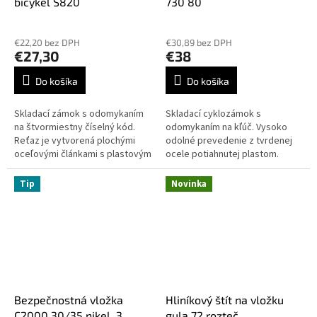
bicykel S820
730 80
€22,20 bez DPH
€30,89 bez DPH
€27,30
€38
Do košíka
Do košíka
Skladací zámok s odomykaním
Skladací cyklozámok s
na štvormiestny číselný kód.
odomykaním na kľúč. Vysoko
Reťaz je vytvorená plochými
odolné prevedenie z tvrdenej
oceľovými článkami s plastovým
ocele potiahnutej plastom.
krytom ako ochranou proti
Vrátane puzdra s držiakom na
poškrabaniu laku bicykla. Zámok
rám bicykla. Rôzne farby.
Tip
Novinka
sa...
Vyrobené v Nemecku.
Bezpečnostná vložka
Hliníkový štít na vložku
C2000 30/35 nikel, 3
gula 72 rozteč