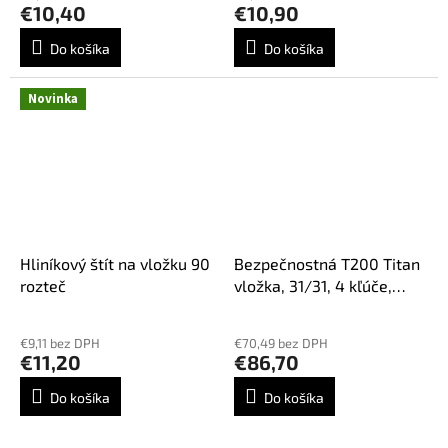
€10,40
€10,90
Do košíka
Do košíka
Novinka
Hliníkový štít na vložku 90
Bezpečnostná T200 Titan
rozteč
vložka, 31/31, 4 kľúče,
nikel
€9,11 bez DPH
€70,49 bez DPH
€11,20
€86,70
Do košíka
Do košíka