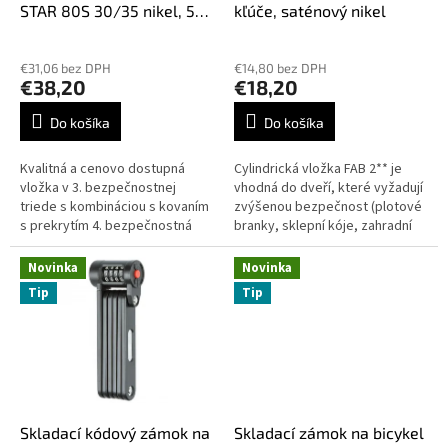
STAR 80S 30/35 nikel, 5
kľúče, saténový nikel
O
kľúčov
M
€31,06 bez DPH
€14,80 bez DPH
O
€38,20
€18,20
B
Do košíka
Do košíka
C
H
Kvalitná a cenovo dostupná
Cylindrická vložka FAB 2** je
O
vložka v 3. bezpečnostnej
vhodná do dveří, které vyžadují
triede s kombináciou s kovaním
zvýšenou bezpečnost (plotové
D
s prekrytím 4. bezpečnostná
branky, sklepní kóje, zahradní
E
trieda. S kopírovateľnými kľúčmi
chatky)• zvýšená úroveň
na bezpečnostnú kartu.
zabezpečení• 6ti stavítkový...
Novinka
Novinka
Tip
Tip
Skladací kódový zámok na
Skladací zámok na bicykel