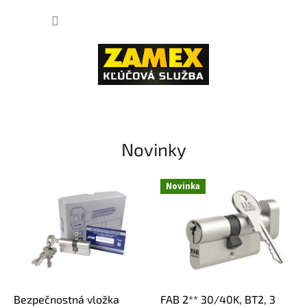
Prejsť
NÁKUP
na
obsah
KOŠÍK
V
I
T
Novinky
A
J
Novinka
T
E
V
N
A
Š
Bezpečnostná vložka
FAB 2** 30/40K, BT2, 3