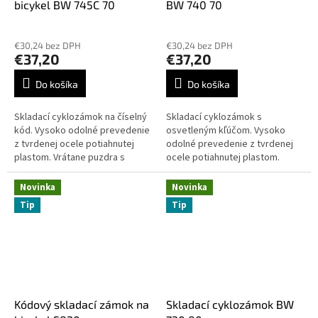
bicykel BW 745C 70
BW 740 70
€30,24 bez DPH
€30,24 bez DPH
€37,20
€37,20
Do košíka
Do košíka
Skladací cyklozámok na číselný
Skladací cyklozámok s
kód. Vysoko odolné prevedenie
osvetleným kľúčom. Vysoko
z tvrdenej ocele potiahnutej
odolné prevedenie z tvrdenej
plastom. Vrátane puzdra s
ocele potiahnutej plastom.
držiakom na rám bicykla.
Vrátane puzdra s držiakom na
Vyrobené v Nemecku.
rám bicykla. Vyrobené v
Novinka
Novinka
Nemecku.
Tip
Tip
Kódový skladací zámok na
Skladací cyklozámok BW