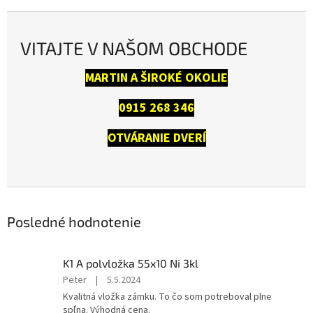
VITAJTE V NAŠOM OBCHODE
MARTIN A ŠIROKÉ OKOLIE
0915 268 346
OTVÁRANIE DVERÍ
Posledné hodnotenie
K1 A polvložka 55x10 Ni 3kl
Hodnotenie
Peter
|
5.5.2024
produktu
Kvalitná vložka zámku. To čo som potreboval plne
je
spľna. Výhodná cena.