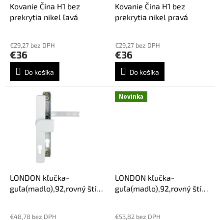
o
d
Kovanie Čína H1 bez
Kovanie Čína H1 bez
v
u
prekrytia nikel ľavá
prekrytia nikel pravá
k
t
€29,27 bez DPH
€29,27 bez DPH
o
€36
€36
v
Do košíka
Do košíka
Novinka
LONDON kľučka-
LONDON kľučka-
guľa(madlo),92,rovný štít
guľa(madlo),92,rovný štít
30mm,biela,Hoppe
30mm,bronzová,Hoppe
Priemerné
hodnotenie
€48,78 bez DPH
€53,82 bez DPH