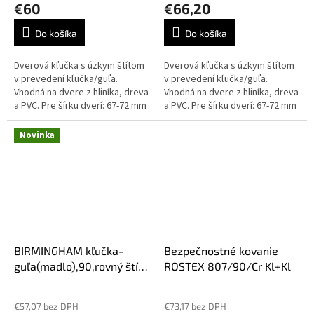
produktu
€60
€66,20
je
5,0
Do košíka
Do košíka
z
5
Dverová kľučka s úzkym štítom
Dverová kľučka s úzkym štítom
hviezdičiek.
v prevedení kľučka/guľa.
v prevedení kľučka/guľa.
Vhodná na dvere z hliníka, dreva
Vhodná na dvere z hliníka, dreva
a PVC. Pre šírku dverí: 67-72 mm
a PVC. Pre šírku dverí: 67-72 mm
Vhodná na zámky s roztečou 92
Vhodná na zámky s roztečou 92
mm. Širka štítka...
mm. Širka štítka...
Novinka
BIRMINGHAM kľučka-
Bezpečnostné kovanie
guľa(madlo),90,rovný štít
ROSTEX 807/90/Cr Kl+Kl
široký 54
mm,strieborná,Hoppe
€57,07 bez DPH
€73,17 bez DPH