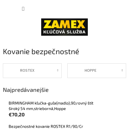
Prejsť
NÁKUP
na
obsah
KOŠÍK
Kovanie bezpečnostné
ROSTEX
HOPPE
Najpredávanejšie
BIRMINGHAM kľučka-guľa(madlo),90,rovný štít
široký 54 mm,strieborná,Hoppe
€70,20
Bezpečnostné kovanie ROSTEX R1/90/Cr