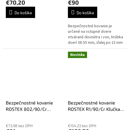
€70,20
€90
Do košíka
Do košíka
Bezpečnostné kovanie je
určené na vstupné dvere
otvárané dovnútra i von, hrúbka
dverí 38-55 mm, ďalej po 15 mm
až do hrúbky dverí 100 mm.
Odporúčame použiť cylindrickú
Novinka
vložku v...
Bezpečnostné kovanie
Bezpečnostné kovanie
ROSTEX 802/90/Cr
ROSTEX R1/90/Cr Kľučka-
Kl+Gula
Guľa
€73,98 bez DPH
€154,23 bez DPH