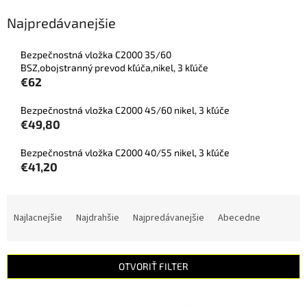
Najpredávanejšie
Bezpečnostná vložka C2000 35/60
BSZ,obojstranný prevod kľúča,nikel, 3 kľúče
€62
Bezpečnostná vložka C2000 45/60 nikel, 3 kľúče
€49,80
Bezpečnostná vložka C2000 40/55 nikel, 3 kľúče
€41,20
R
a
Najlacnejšie
Najdrahšie
Najpredávanejšie
Abecedne
d
e
n
OTVORIŤ FILTER
i
e
V