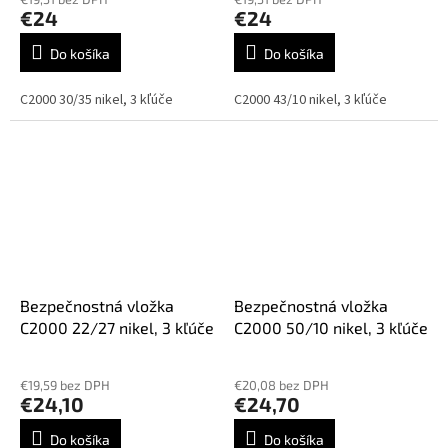
produktu
€24
€24
je
5,0
Do košíka
Do košíka
z
5
C2000 30/35 nikel, 3 kľúče
C2000 43/10 nikel, 3 kľúče
hviezdičiek.
Bezpečnostná vložka
Bezpečnostná vložka
C2000 22/27 nikel, 3 kľúče
C2000 50/10 nikel, 3 kľúče
€19,59 bez DPH
€20,08 bez DPH
€24,10
€24,70
Do košíka
Do košíka