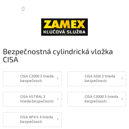
Prejsť
NÁKUP
na
obsah
KOŠÍK
Bezpečnostná cylindrická vložka
CISA
CISA C2000 3 trieda
CISA ASIX 3 trieda
bezpečnosti
bezpečnosti
CISA ASTRAL 3
CISA C3000 3 trieda
trieda bezpečnosti
bezpečnosti
CISA AP4 S 4 trieda
bezpečnosti