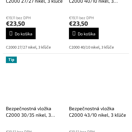
C2000 27/27 nikel, 3 kľúče
C2000 40/10 nikel, 3
kľúče
€19,11 bez DPH
€19,11 bez DPH
€23,50
€23,50
Do košíka
Do košíka
C2000 27/27 nikel, 3 kľúče
C2000 40/10 nikel, 3 kľúče
Tip
Bezpečnostná vložka
Bezpečnostná vložka
C2000 30/35 nikel, 3
C2000 43/10 nikel, 3 kľúče
kľúče
Priemerné
hodnotenie
€19,51 bez DPH
€19,51 bez DPH