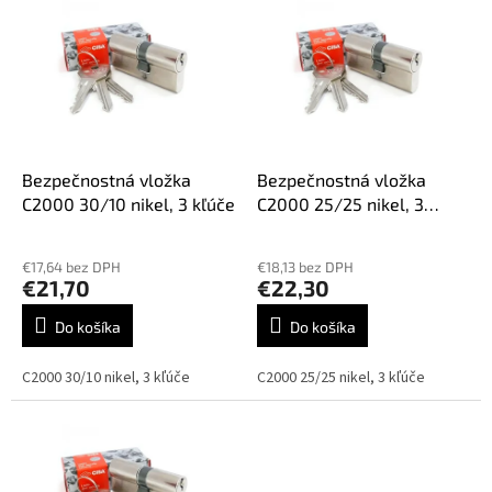
p
ý
r
p
o
i
d
s
u
p
k
r
t
o
o
d
Bezpečnostná vložka
Bezpečnostná vložka
v
u
C2000 30/10 nikel, 3 kľúče
C2000 25/25 nikel, 3
k
kľúče
t
€17,64 bez DPH
€18,13 bez DPH
o
€21,70
€22,30
v
Do košíka
Do košíka
C2000 30/10 nikel, 3 kľúče
C2000 25/25 nikel, 3 kľúče