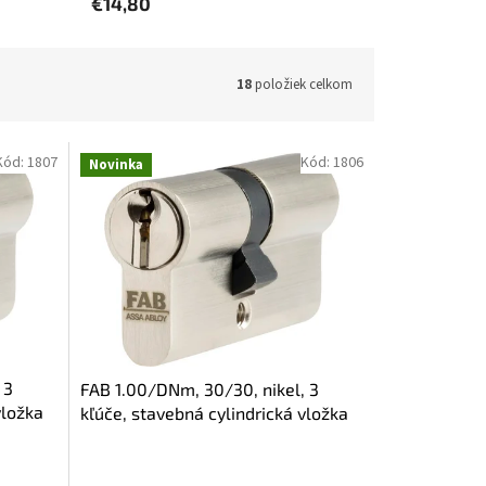
€14,80
18
položiek celkom
Kód:
1807
Kód:
1806
Novinka
 3
FAB 1.00/DNm, 30/30, nikel, 3
vložka
kľúče, stavebná cylindrická vložka