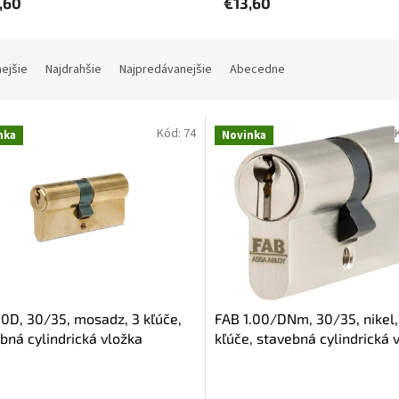
,60
€13,60
nejšie
Najdrahšie
Najpredávanejšie
Abecedne
Kód:
74
nka
Novinka
0D, 30/35, mosadz, 3 kľúče,
FAB 1.00/DNm, 30/35, nikel,
bná cylindrická vložka
kľúče, stavebná cylindrická 