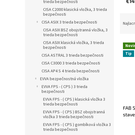
€14
trieda bezpečnosti
CISA C2000 klasická vložka, 3 trieda
bezpečnosti
R
CISA ASIX 3 trieda bezpečnosti
a
Najlac
d
CISA ASIX BSZ obojstranná vložka, 3
trieda bezpečnosti
e
V
n
CISA ASIX klasická vložka, 3 trieda
Novi
bezpečnosti
ý
i
Tip
p
CISA ASTRAL 3 trieda bezpečnosti
e
i
p
CISA C3000 3 trieda bezpečnosti
s
r
CISA AP4 S 4 trieda bezpečnosti
p
o
EVVA bezpečnostná vložka
r
d
EVVA FPS - ( CPS ) 3 trieda
o
u
bezpečnosti
d
k
EVVA FPS - ( CPS ) klasická vložka 3
u
t
trieda bezpečnosti
FAB 5
k
o
EVVA FPS - ( CPS ) BSZ obojstranná
stave
t
v
vložka 3 trieda bezpečnosti
o
EVVA FPS - ( CPS ) gombíková vložka 3
v
trieda bezpečnosti