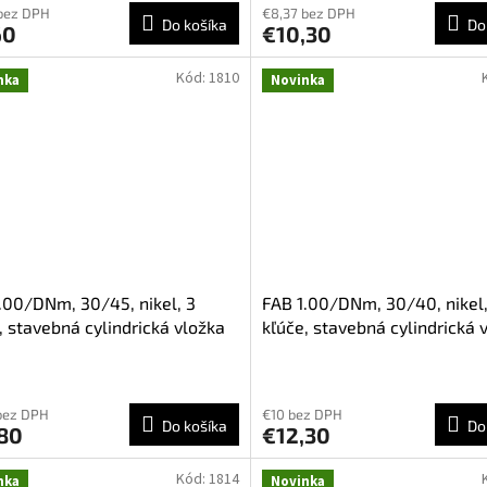
bez DPH
€8,37 bez DPH
Do košíka
Do
60
€10,30
Kód:
1810
nka
Novinka
.00/DNm, 30/45, nikel, 3
FAB 1.00/DNm, 30/40, nikel,
, stavebná cylindrická vložka
kľúče, stavebná cylindrická 
bez DPH
€10 bez DPH
Do košíka
Do
,80
€12,30
Kód:
1814
nka
Novinka