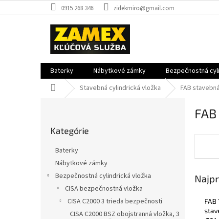
Prejsť
0915 268 346
zidekmiro@gmail.com
na
obsah
Baterky
Nábytkové zámky
Bezpečnostná cyli
Domov
Stavebná cylindrická vložka
FAB stavebná
B
FAB 
o
Preskočiť
č
Kategórie
kategórie
n
ý
Baterky
p
Nábytkové zámky
a
Bezpečnostná cylindrická vložka
Najpr
n
e
CISA bezpečnostná vložka
l
CISA C2000 3 trieda bezpečnosti
FAB 
stav
CISA C2000 BSZ obojstranná vložka, 3