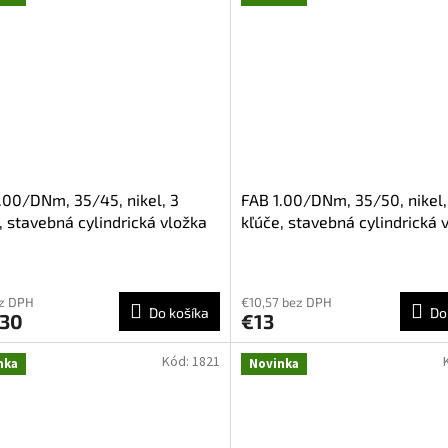
.00/DNm, 35/45, nikel, 3
FAB 1.00/DNm, 35/50, nikel,
, stavebná cylindrická vložka
kľúče, stavebná cylindrická 
ez DPH
€10,57 bez DPH
Do košíka
Do
,30
€13
Kód:
1821
nka
Novinka