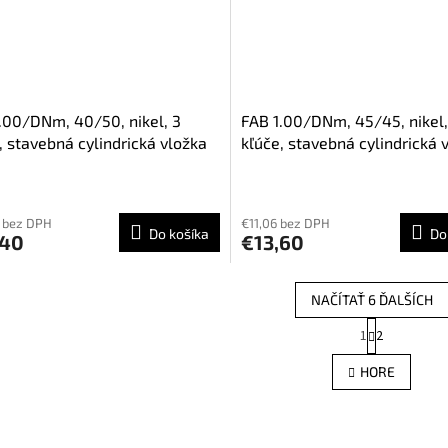
.00/DNm, 40/50, nikel, 3
FAB 1.00/DNm, 45/45, nikel,
, stavebná cylindrická vložka
kľúče, stavebná cylindrická 
 bez DPH
€11,06 bez DPH
Do košíka
Do
,40
€13,60
NAČÍTAŤ 6 ĎALŠÍCH
S
1
2
O
t
r
v
HORE
á
l
n
á
k
d
o
a
v