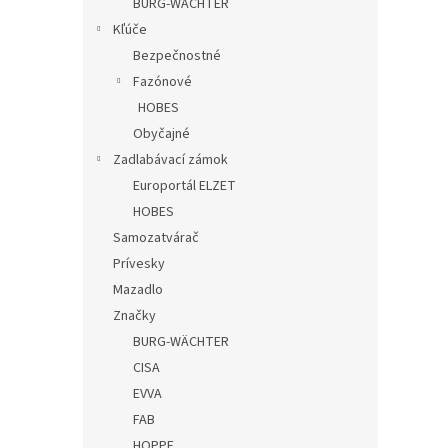
BURG-WÄCHTER
Kľúče
Bezpečnostné
Fazónové
HOBES
Obyčajné
Zadlabávací zámok
Europortál ELZET
HOBES
Samozatvárač
Prívesky
Mazadlo
Značky
BURG-WÄCHTER
CISA
EVVA
FAB
HOPPE