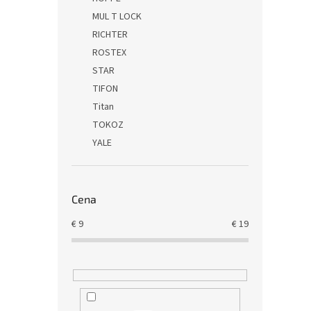
MUL T LOCK
RICHTER
ROSTEX
STAR
TIFON
Titan
TOKOZ
YALE
Cena
€
9
€
19