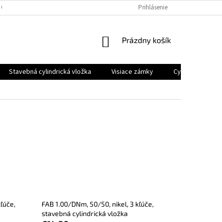
 OSOBNÝCH ÚDAJOV
Prihlásenie
NÁKUPNÝ
Prázdny košík
KOŠÍK
Stavebná cylindrická vložka
Visiace zámky
Cyklo a moto z
ľúče,
FAB 1.00/DNm, 50/50, nikel, 3 kľúče,
stavebná cylindrická vložka