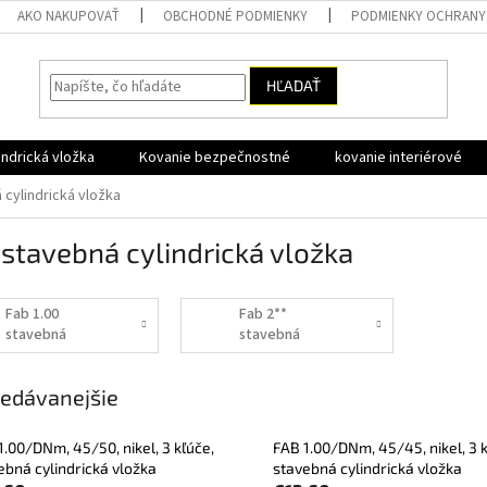
AKO NAKUPOVAŤ
OBCHODNÉ PODMIENKY
PODMIENKY OCHRANY
HĽADAŤ
ndrická vložka
Kovanie bezpečnostné
kovanie interiérové
 cylindrická vložka
stavebná cylindrická vložka
Fab 1.00
Fab 2**
stavebná
stavebná
cylindrická
cylindrická
vložka
vložka
edávanejšie
1.00/DNm, 45/50, nikel, 3 kľúče,
FAB 1.00/DNm, 45/45, nikel, 3 k
ebná cylindrická vložka
stavebná cylindrická vložka