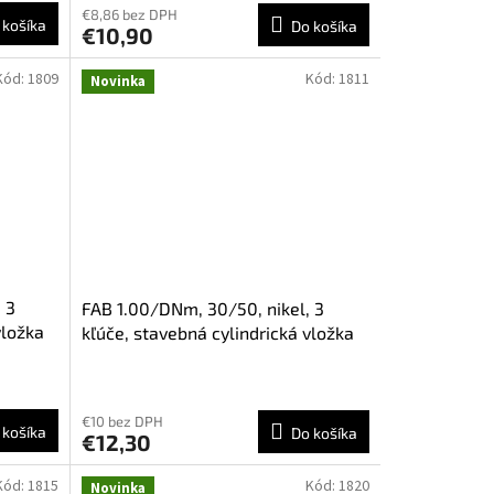
€8,86 bez DPH
 košíka
Do košíka
€10,90
Kód:
1809
Kód:
1811
Novinka
 3
FAB 1.00/DNm, 30/50, nikel, 3
vložka
kľúče, stavebná cylindrická vložka
€10 bez DPH
 košíka
Do košíka
€12,30
Kód:
1815
Kód:
1820
Novinka