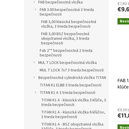
FAB bezpečnostná vložka
€7,80 
€9,
FAB 3.00 bezpečnostná 3 trieda
bezpečnosti
Novi
FAB 3,00 klasická bezpečnostná
vložka, 3 trieda bezpečnosti
FAB 3,00 BSZ bezpečnostná
obojstranná vložka, 3 trieda
bezpečnosti
Fab 2** bezpečnostná 2 trieda
bezpečnosti
MUL T LOCK bezpečnostná vložka
MUL T LOCK 7x7 3 trieda bezpečnosti
Bezpečnostná cylindrická vložka TITAN
FAB 1
TITAN K1 ELBB 3 trieda bezpečnosti
kľúče
TITAN K1 A 3 trieda bezpečnosti
TITAN K1 A - klasická vložka 3 kľúče, 3
trieda bezpečnosti
€9,59 
TITAN K1 A - klasická vložka 6 kľúčov,
€11
3 trieda bezpečnosti
TITAN K1 A - BSZ obojstranná vložka
Novi