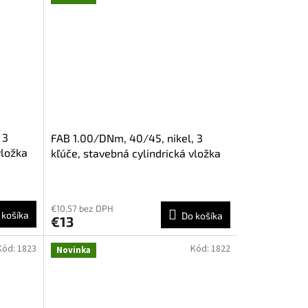
 3
FAB 1.00/DNm, 40/45, nikel, 3
vložka
kľúče, stavebná cylindrická vložka
€10,57 bez DPH
 košíka
Do košíka
€13
Kód:
1823
Kód:
1822
Novinka