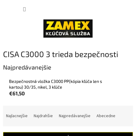
Prejsť
NÁKUP
na
obsah
KOŠÍK
CISA C3000 3 trieda bezpečnosti
Najpredávanejšie
Bezpečnostná vložka C3000 PP(kópia kľúča len s
kartou) 30/35, nikel, 3 kľúče
€61,50
R
a
Najlacnejšie
Najdrahšie
Najpredávanejšie
Abecedne
d
e
n