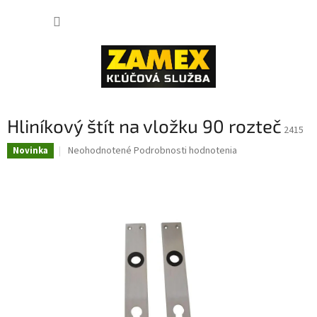
Prejsť
NÁKUP
na
obsah
KOŠÍK
Hliníkový štít na vložku 90 rozteč
2415
Priemerné
Neohodnotené
Podrobnosti hodnotenia
Novinka
hodnotenie
produktu
je
0,0
z
5
hviezdičiek.