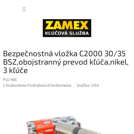
Prejsť
NÁKUP
na
obsah
KOŠÍK
Bezpečnostná vložka C2000 30/35
BSZ,obojstranný prevod kľúča,nikel,
3 kľúče
PLU 945
Priemerné
1 hodnotenie
Podrobnosti hodnotenia
Značka:
CISA
hodnotenie
produktu
je
5,0
z
5
hviezdičiek.