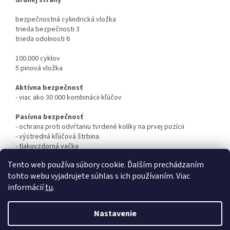
bezpečnostná cylindrická vložka
trieda bezpečnosti 3
trieda odolnosti 6
100.000 cyklov
5 pinová vložka
Aktívna bezpečnosť
- viac ako 30 000 kombinácii kľúčov
Pasívna bezpečnosť
- ochrana proti odvŕtaniu tvrdené kolíky na prvej pozícii
- výstredná kľúčová štrbina
- tlakuvzdorná vačka
Tento web používa súbory cookie. Ďalším prechádzaním
tohto webu vyjadrujete súhlas s ich používaním. Viac
Z
informácií
tu
.
á
Vytvoril Shoptet
p
Nastavenie
ä