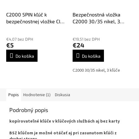
C2000 5PIN kľúč k
Bezpečnostná vložka
bezpečnostnej vložke CISA
C2000 30/35 nikel, 3
C2000 od rozmeru vložky
kľúče
Priemerné
30/30, CI-51D, C5DE, CS119
hodnotenie
€4,07 bez DPH
€19,51 bez DPH
produktu
€5
€24
je
5,0
Do košíka
Do košíka
z
5
C2000 30/35 nikel, 3 kľúče
hviezdičiek.
Popis
Hodnotenie (1)
Diskusia
Podrobný popis
kopírovateľné kľúče v kľúčových službách aj bez karty
BSZ kľúčom je možné otáčať aj pri zasunutom kľúči z
druhej strany