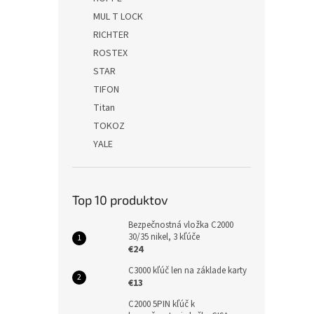
MUL T LOCK
RICHTER
ROSTEX
STAR
TIFON
Titan
TOKOZ
YALE
Top 10 produktov
Bezpečnostná vložka C2000
30/35 nikel, 3 kľúče
€24
C3000 kľúč len na základe karty
€13
C2000 5PIN kľúč k