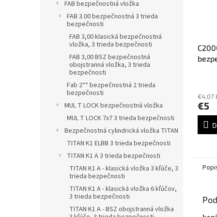
FAB bezpečnostná vložka
FAB 3.00 bezpečnostná 3 trieda
bezpečnosti
FAB 3,00 klasická bezpečnostná
vložka, 3 trieda bezpečnosti
C2000
FAB 3,00 BSZ bezpečnostná
bezpe
obojstranná vložka, 3 trieda
CISA
bezpečnosti
vložk
Fab 2** bezpečnostná 2 trieda
C5DE,
bezpečnosti
€4,07
€5
MUL T LOCK bezpečnostná vložka
MUL T LOCK 7x7 3 trieda bezpečnosti
D
Bezpečnostná cylindrická vložka TITAN
TITAN K1 ELBB 3 trieda bezpečnosti
TITAN K1 A 3 trieda bezpečnosti
Popi
TITAN K1 A - klasická vložka 3 kľúče, 3
trieda bezpečnosti
TITAN K1 A - klasická vložka 6 kľúčov,
3 trieda bezpečnosti
Pod
TITAN K1 A - BSZ obojstranná vložka