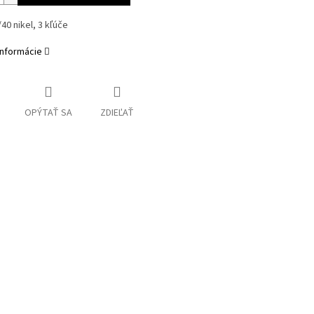
40 nikel, 3 kľúče
informácie
OPÝTAŤ SA
ZDIEĽAŤ