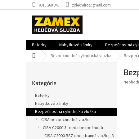
Prejsť
0915 268 346
zidekmiro@gmail.com
na
obsah
Baterky
Nábytkové zámky
Bezpečnostná cyli
Domov
Bezpečnostná cylindrická vložka
Bezpečn
B
Bezp
o
Preskočiť
č
Priemer
Neohod
Kategórie
kategórie
n
hodnote
ý
produkt
Baterky
p
je
Nábytkové zámky
0,0
a
z
Bezpečnostná cylindrická vložka
n
5
e
CISA bezpečnostná vložka
hviezdič
l
CISA C2000 3 trieda bezpečnosti
CISA C2000 BSZ obojstranná vložka, 3