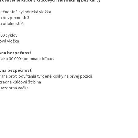
rovateľné kľúče v kľúčových službách aj bez karty
ečnostná cylindrická vložka
da bezpečnosti 3
a odolnosti 6
000 cyklov
nová vložka
vna bezpečnosť
c ako 30 000 kombinácii kľúčov
vna bezpečnosť
rana proti odvŕtaniu tvrdené kolíky na prvej pozícii
stredná kľúčová štrbina
akuvzdorná vačka