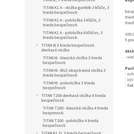
3 kľúče, 3 trieda bezpečnosti
kopí
TITAN K1 A - vložka gombík 3 kľúče, 3
bezp
trieda bezpečnosti
trie
TITAN K1 A - polvložka 3 kľúče, 3
tried
trieda bezpečnosti
TITAN K1 A - polvložka 6 kľúčov, 3
100.
trieda bezpečnosti
5 pi
TITAN I6 3 trieda bezpečnosti
dierkavá vložka
Aktí
- via
TITAN I6 - klasická vložka 3 trieda
bezpečnosti
Pasí
TITAN I6 - BSZ obojstranná vložka 3
- och
trieda bezpečnosti
- vý
TITAN I6 - polovložka 3 trieda
- tl
bezpečnosti
TITAN T200 dierkavá vložka 4 trieda
bezpečnosti
TITAN T200 - klasická vložka 4 trieda
bezpenosti
TITAN T200 - polvložka 4 trieda
bezpečnosti
TITAN K1 TL 3 trieda bezpečnosti