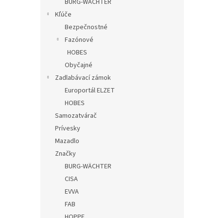
BURG-WÄCHTER
Kľúče
Bezpečnostné
Fazónové
HOBES
Obyčajné
Zadlabávací zámok
Europortál ELZET
HOBES
Samozatvárač
Prívesky
Mazadlo
Značky
BURG-WÄCHTER
CISA
EVVA
FAB
HOPPE