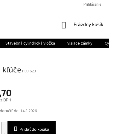
 OSOBNÝCH ÚDAJOV
Prihlásenie
NÁKUPNÝ
Prázdny košík
KOŠÍK
Stavebná cylindrická vložka
Visiace zámky
Cyklo a moto z
 kľúče
PLU 623
,70
ez DPH
ová
oručiť do:
14.8.2026
Pridať do košíka