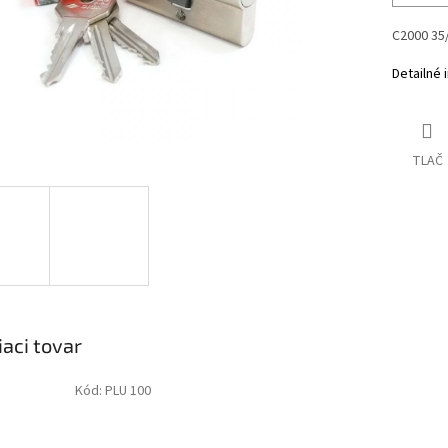
C2000 35/
Detailné 
TLAČ
iaci tovar
Kód:
PLU 100