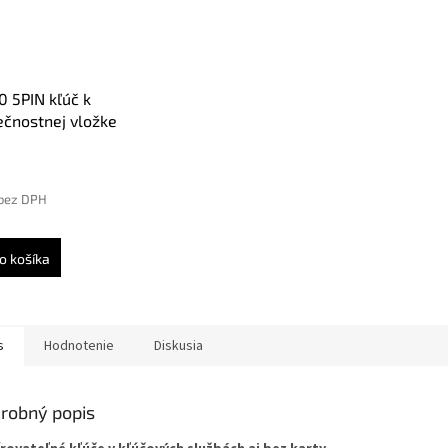
 5PIN kľúč k
čnostnej vložke
 C2000 od rozmeru
y 30/30, CI-51D,
 CS119
 bez DPH
o košíka
s
Hodnotenie
Diskusia
robný popis