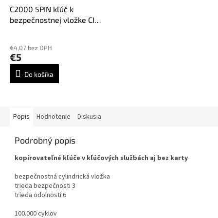
C2000 5PIN kľúč k
bezpečnostnej vložke CISA
C2000 od rozmeru vložky
30/30, CI-51D, C5DE, CS119
€4,07 bez DPH
€5
Do košíka
Popis
Hodnotenie
Diskusia
Podrobný popis
kopírovateľné kľúče v kľúčových službách aj bez karty
bezpečnostná cylindrická vložka
trieda bezpečnosti 3
trieda odolnosti 6
100.000 cyklov