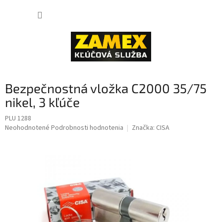
Prejsť
NÁKUP
na
obsah
KOŠÍK
Bezpečnostná vložka C2000 35/75
nikel, 3 kľúče
PLU 1288
Priemerné
Neohodnotené
Podrobnosti hodnotenia
Značka:
CISA
hodnotenie
produktu
je
0,0
z
5
hviezdičiek.