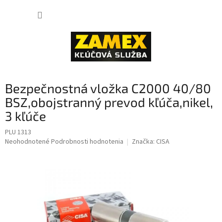
Prejsť
NÁKUP
na
obsah
KOŠÍK
Bezpečnostná vložka C2000 40/80
BSZ,obojstranný prevod kľúča,nikel,
3 kľúče
PLU 1313
Priemerné
Neohodnotené
Podrobnosti hodnotenia
Značka:
CISA
hodnotenie
produktu
je
0,0
z
5
hviezdičiek.