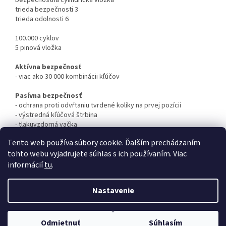
trieda bezpečnosti 3
trieda odolnosti 6
100.000 cyklov
5 pinová vložka
Aktívna bezpečnosť
- viac ako 30 000 kombinácii kľúčov
Pasívna bezpečnosť
- ochrana proti odvŕtaniu tvrdené kolíky na prvej pozícii
- výstredná kľúčová štrbina
- tlakuvzdorná vačka
Tento web používa súbory cookie. Ďalším prechádzaním
tohto webu vyjadrujete súhlas s ich používaním. Viac
Z
informácií
tu
.
á
Vytvoril Shoptet
p
Nastavenie
ä
t
Copyright 2026
zamex-klucova-sluzba.sk
. Všetky práva
i
Odmietnuť
Súhlasím
vyhradené.
Upraviť nastavenie cookies