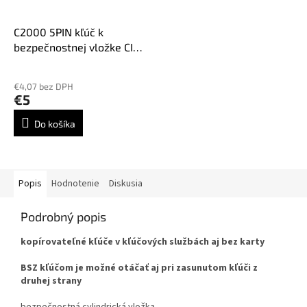
C2000 5PIN kľúč k
bezpečnostnej vložke CISA
C2000 od rozmeru vložky
30/30, CI-51D, C5DE, CS119
€4,07 bez DPH
€5
Do košíka
Popis
Hodnotenie
Diskusia
Podrobný popis
kopírovateľné kľúče v kľúčových službách aj bez karty
BSZ kľúčom je možné otáčať aj pri zasunutom kľúči z
druhej strany
bezpečnostná cylindrická vložka