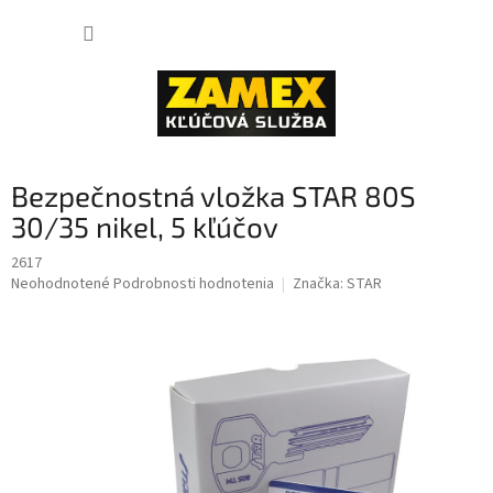
Prejsť
NÁKUP
na
obsah
KOŠÍK
Bezpečnostná vložka STAR 80S
30/35 nikel, 5 kľúčov
2617
Priemerné
Neohodnotené
Podrobnosti hodnotenia
Značka:
STAR
hodnotenie
produktu
je
0,0
z
5
hviezdičiek.