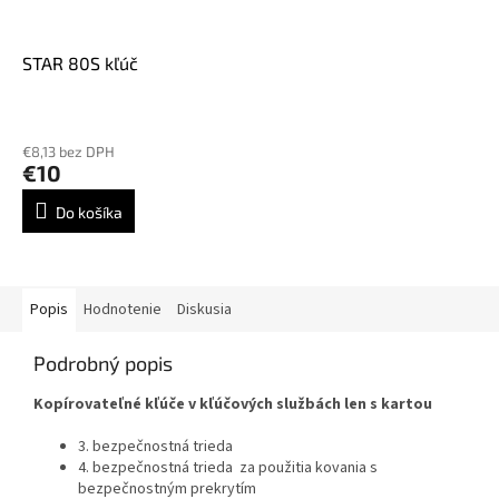
STAR 80S kľúč
€8,13 bez DPH
€10
Do košíka
Popis
Hodnotenie
Diskusia
Podrobný popis
Kopírovateľné kľúče v kľúčových službách len s kartou
3. bezpečnostná trieda
4. bezpečnostná trieda
za použitia kovania s
bezpečnostným prekrytím