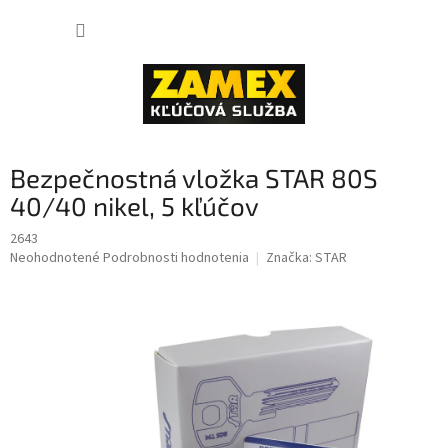
Prejsť
NÁKUP
na
obsah
KOŠÍK
Bezpečnostná vložka STAR 80S
40/40 nikel, 5 kľúčov
2643
Priemerné
Neohodnotené
Podrobnosti hodnotenia
Značka:
STAR
hodnotenie
produktu
je
0,0
z
5
hviezdičiek.