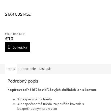
STAR 80S kľúč
€8,13 bez DPH
€10
Do košíka
Popis
Hodnotenie
Diskusia
Podrobný popis
Kopírovateľné kľúče v kľúčových službách len s kartou
3. bezpečnostná trieda
4. bezpečnostná trieda
za použitia kovania s
bezpečnostným prekrytím