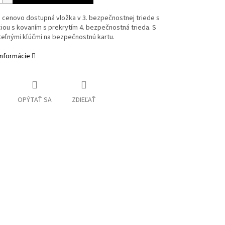
a cenovo dostupná vložka v 3. bezpečnostnej triede s
ou s kovaním s prekrytím 4. bezpečnostná trieda. S
teľnými kľúčmi na bezpečnostnú kartu.
informácie
OPÝTAŤ SA
ZDIEĽAŤ