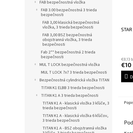
FAB bezpečnostná vložka
FAB 3.00 bezpečnostná 3 trieda
bezpečnosti
FAB 3,00 klasická bezpečnostná
vložka, 3 trieda bezpečnosti
STAR 
FAB 3,00 BSZ bezpečnostná
obojstranná vložka, 3 trieda
bezpečnosti
Fab 2** bezpečnostná 2 trieda
bezpečnosti
€8,13 
€10
MUL T LOCK bezpečnostná vložka
MUL T LOCK 7x7 3 trieda bezpečnosti
D
Bezpečnostná cylindrická vložka TITAN
TITAN K1 ELBB 3 trieda bezpečnosti
TITAN K1 A 3 trieda bezpečnosti
Popi
TITAN K1 A - klasická vložka 3 kľúče, 3
trieda bezpečnosti
TITAN K1 A - klasická vložka 6 kľúčov,
3 trieda bezpečnosti
Pod
TITAN K1 A - BSZ obojstranná vložka