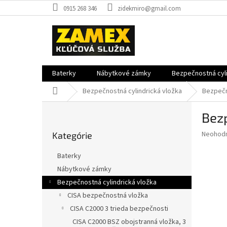
Prejsť
0915 268 346
zidekmiro@gmail.com
na
obsah
Baterky
Nábytkové zámky
Bezpečnostná cyli
Domov
Bezpečnostná cylindrická vložka
Bezpečn
B
Bezp
o
Preskočiť
č
Priemer
Neohod
Kategórie
kategórie
n
hodnote
ý
produkt
Baterky
p
je
Nábytkové zámky
0,0
a
z
Bezpečnostná cylindrická vložka
n
5
e
CISA bezpečnostná vložka
hviezdič
l
CISA C2000 3 trieda bezpečnosti
CISA C2000 BSZ obojstranná vložka, 3