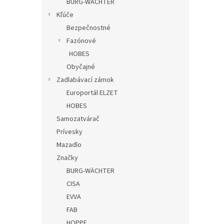
BURG-WÄCHTER
Kľúče
Bezpečnostné
Fazónové
HOBES
Obyčajné
Zadlabávací zámok
Europortál ELZET
HOBES
Samozatvárač
Prívesky
Mazadlo
Značky
BURG-WÄCHTER
CISA
EVVA
FAB
HOPPE