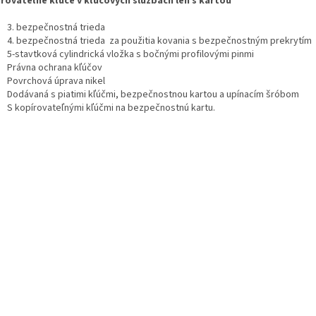
rovateľné kľúče v kľúčových službách len s kartou
3. bezpečnostná trieda
4. bezpečnostná trieda
za použitia kovania s bezpečnostným prekrytím
5-stavtková cylindrická vložka s bočnými profilovými pinmi
Právna ochrana kľúčov
Povrchová úprava nikel
Dodávaná s piatimi kľúčmi, bezpečnostnou kartou a upínacím šróbom
S kopírovateľnými kľúčmi na bezpečnostnú kartu.