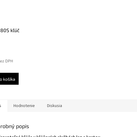
80S kľúč
bez DPH
o košíka
s
Hodnotenie
Diskusia
robný popis