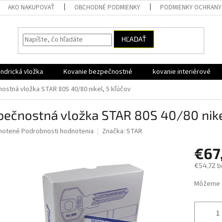
AKO NAKUPOVAŤ
OBCHODNÉ PODMIENKY
PODMIENKY OCHRANY
HĽADAŤ
ndrická vložka
Kovanie bezpečnostné
kovanie interiérové
ostná vložka STAR 80S 40/80 nikel, 5 kľúčov
ečnostná vložka STAR 80S 40/80 nike
né
notené
Podrobnosti hodnotenia
Značka:
STAR
nie
€67
u
€54,72 b
Jednotk
Môžeme d
cena:
iek.