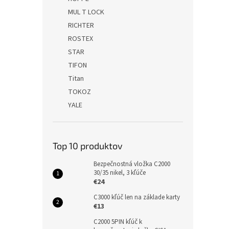
MUL T LOCK
RICHTER
ROSTEX
STAR
TIFON
Titan
TOKOZ
YALE
Top 10 produktov
Bezpečnostná vložka C2000
30/35 nikel, 3 kľúče
€24
C3000 kľúč len na základe karty
€13
C2000 5PIN kľúč k