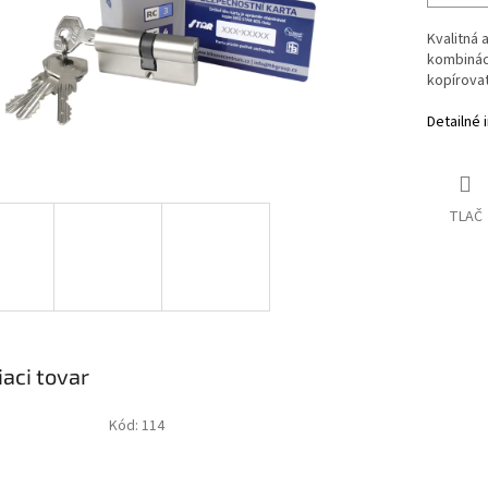
Kvalitná 
kombináci
kopírova
Detailné 
TLAČ
iaci tovar
Kód:
114