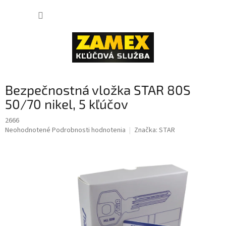
Prejsť
NÁKUP
na
obsah
KOŠÍK
Bezpečnostná vložka STAR 80S
50/70 nikel, 5 kľúčov
2666
Priemerné
Neohodnotené
Podrobnosti hodnotenia
Značka:
STAR
hodnotenie
produktu
je
0,0
z
5
hviezdičiek.