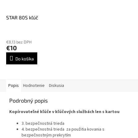
STAR 80S kľúč
€8,13 bez DPH
€10
Do košíka
Popis
Hodnotenie
Diskusia
Podrobný popis
Kopírovateľné kľúče v kľúčových službách len s kartou
3. bezpečnostná trieda
4. bezpečnostná trieda
za použitia kovania s
bezpečnostným prekrytím