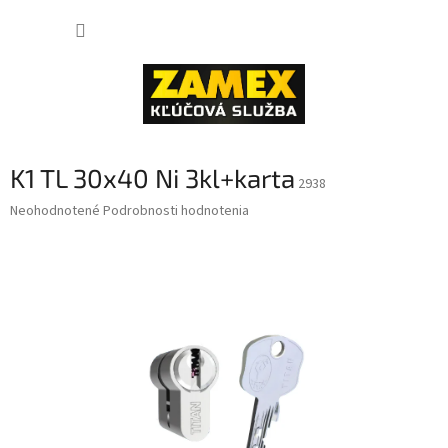
Prejsť
NÁKUP
na
obsah
KOŠÍK
K1 TL 30x40 Ni 3kl+karta
2938
Priemerné
Neohodnotené
Podrobnosti hodnotenia
hodnotenie
produktu
je
0,0
z
5
hviezdičiek.