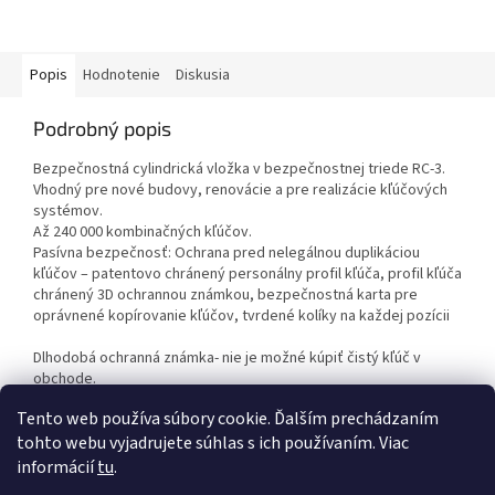
Popis
Hodnotenie
Diskusia
Podrobný popis
Bezpečnostná cylindrická vložka v bezpečnostnej triede RC-3.
Vhodný pre nové budovy, renovácie a pre realizácie kľúčových
systémov.
Až 240 000 kombinačných kľúčov.
Pasívna bezpečnosť: Ochrana pred nelegálnou duplikáciou
kľúčov – patentovo chránený personálny profil kľúča, profil kľúča
chránený 3D ochrannou známkou, bezpečnostná karta pre
oprávnené kopírovanie kľúčov, tvrdené kolíky na každej pozícii
Dlhodobá ochranná známka- nie je možné kúpiť čistý kľúč v
obchode.
Tento web používa súbory cookie. Ďalším prechádzaním
tohto webu vyjadrujete súhlas s ich používaním. Viac
Z
informácií
tu
.
á