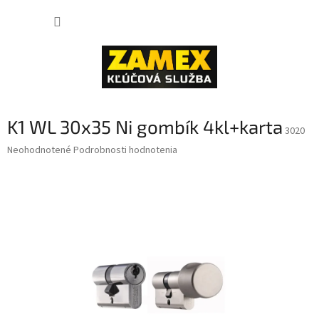
Prejsť
NÁKUP
na
obsah
KOŠÍK
K1 WL 30x35 Ni gombík 4kl+karta
3020
Priemerné
Neohodnotené
Podrobnosti hodnotenia
hodnotenie
produktu
je
0,0
z
5
hviezdičiek.