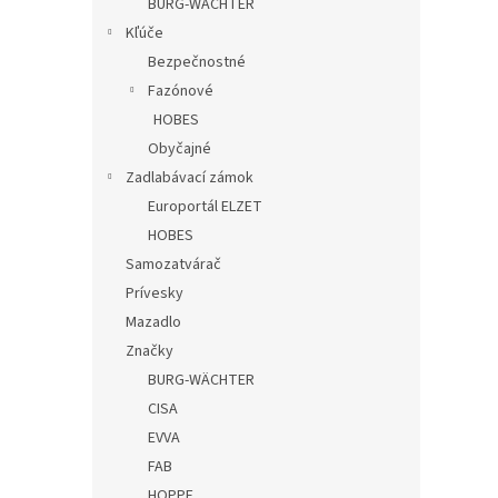
BURG-WÄCHTER
Kľúče
Bezpečnostné
Fazónové
HOBES
Obyčajné
Zadlabávací zámok
Europortál ELZET
HOBES
Samozatvárač
Prívesky
Mazadlo
Značky
BURG-WÄCHTER
CISA
EVVA
FAB
HOPPE