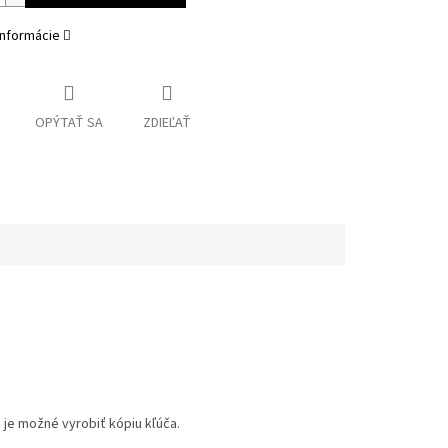
informácie
OPÝTAŤ SA
ZDIEĽAŤ
 je možné vyrobiť kópiu kľúča.