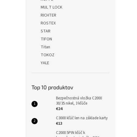
MUL T LOCK
RICHTER
ROSTEX
STAR
TIFON
Titan
TOKOZ
YALE
Top 10 produktov
Bezpečnostná vložka C2000
30/35 nikel, 3 kľúče
€24
C3000 kľúč len na základe karty
€13
C2000 5PIN kľúč k