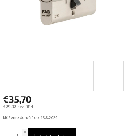
€35,70
€29,02 bez DPH
Jednotková
Môžeme doručiť do:
13.8.2026
cena: