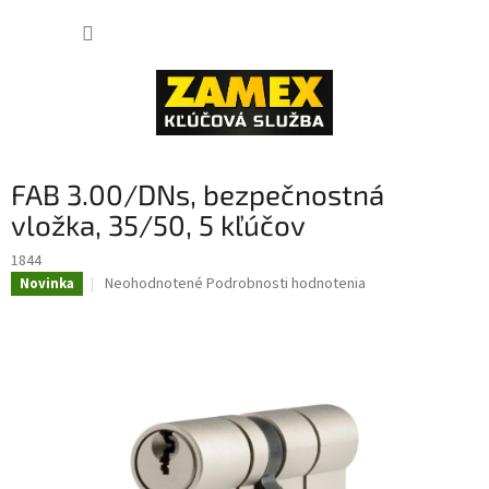
Prejsť
NÁKUP
na
obsah
KOŠÍK
FAB 3.00/DNs, bezpečnostná
vložka, 35/50, 5 kľúčov
1844
Priemerné
Neohodnotené
Podrobnosti hodnotenia
Novinka
hodnotenie
produktu
je
0,0
z
5
hviezdičiek.