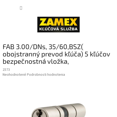
Prejsť
NÁKUP
na
obsah
KOŠÍK
FAB 3.00/DNs, 35/60,BSZ(
obojstranný prevod kľúča) 5 kľúčov
bezpečnostná vložka,
2573
Priemerné
Neohodnotené
Podrobnosti hodnotenia
hodnotenie
produktu
je
0,0
z
5
hviezdičiek.