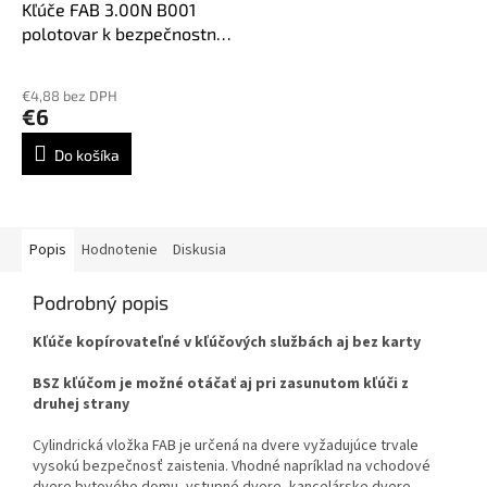
Kľúče FAB 3.00N B001
polotovar k bezpečnostnej
vložke FAB3
€4,88 bez DPH
€6
Do košíka
Popis
Hodnotenie
Diskusia
Podrobný popis
Kľúče kopírovateľné v kľúčových službách aj bez karty
BSZ kľúčom je možné otáčať aj pri zasunutom kľúči z
druhej strany
Cylindrická vložka FAB je určená na dvere vyžadujúce trvale
vysokú bezpečnosť zaistenia. Vhodné napríklad na vchodové
dvere bytového domu, vstupné dvere, kancelárske dvere,