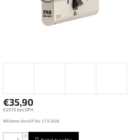
€35,90
€29,19 bez DPH
Jednotková
Môžeme doručiť do:
17.8.2026
cena: