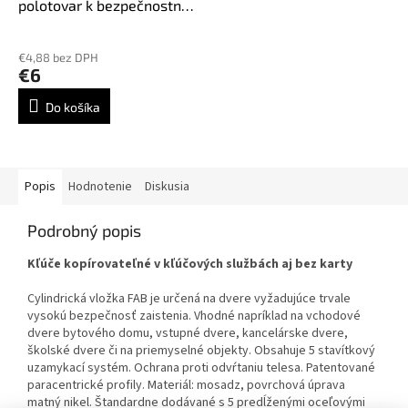
polotovar k bezpečnostnej
vložke FAB3
€4,88 bez DPH
€6
Do košíka
Popis
Hodnotenie
Diskusia
Podrobný popis
Kľúče kopírovateľné v kľúčových službách aj bez karty
Cylindrická vložka FAB je určená na dvere vyžadujúce trvale
vysokú bezpečnosť zaistenia. Vhodné napríklad na vchodové
dvere bytového domu, vstupné dvere, kancelárske dvere,
školské dvere či na priemyselné objekty. Obsahuje 5 stavítkový
uzamykací systém. Ochrana proti odvŕtaniu telesa. Patentované
paracentrické profily. Materiál: mosadz, povrchová úprava
matný nikel. Štandardne dodávané s 5 predĺženými oceľovými