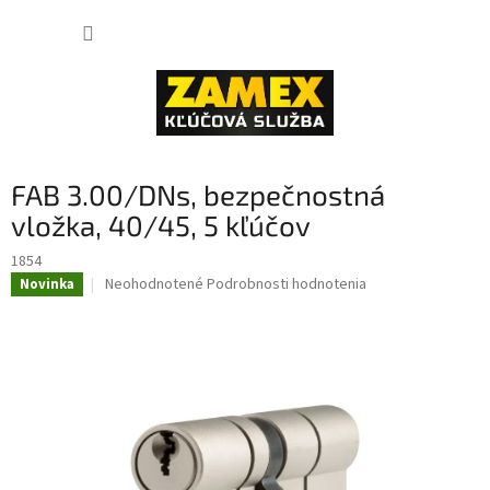
Prejsť
NÁKUP
na
obsah
KOŠÍK
FAB 3.00/DNs, bezpečnostná
vložka, 40/45, 5 kľúčov
1854
Priemerné
Neohodnotené
Podrobnosti hodnotenia
Novinka
hodnotenie
produktu
je
0,0
z
5
hviezdičiek.