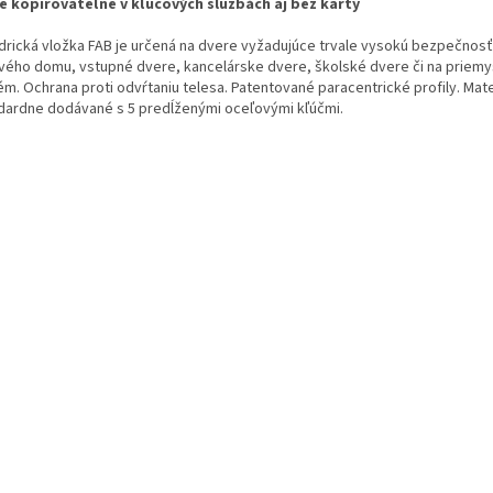
e kopírovateľné v kľúčových službách aj bez karty
ndrická vložka FAB je určená na dvere vyžadujúce trvale vysokú bezpečnosť
vého domu, vstupné dvere, kancelárske dvere, školské dvere či na priemy
ém. Ochrana proti odvŕtaniu telesa. Patentované paracentrické profily. Mat
dardne dodávané s 5 predĺženými oceľovými kľúčmi.