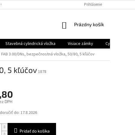
 OSOBNÝCH ÚDAJOV
Prihlásenie
NÁKUPNÝ
Prázdny košík
KOŠÍK
Stavebná cylindrická vložka
Visiace zámky
Cyklo a moto z
FAB 3.00/DNs, bezpečnostná vložka, 50/80, 5 kľúčov
, 5 kľúčov
1878
,80
ez DPH
ová
oručiť do:
17.8.2026
Pridať do košíka