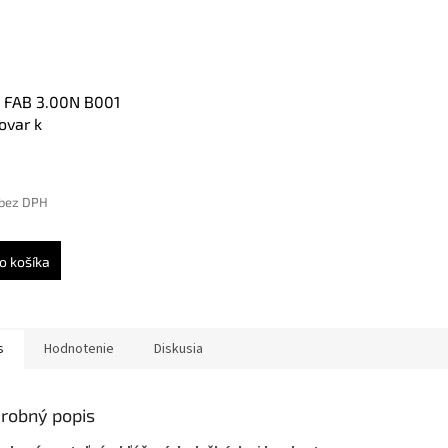
 FAB 3.00N B001
ovar k
čnostnej vložke
 bez DPH
o košíka
s
Hodnotenie
Diskusia
robný popis