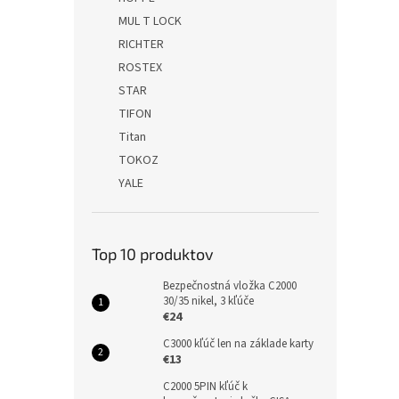
MUL T LOCK
RICHTER
ROSTEX
STAR
TIFON
Titan
TOKOZ
YALE
Top 10 produktov
Bezpečnostná vložka C2000
30/35 nikel, 3 kľúče
€24
C3000 kľúč len na základe karty
€13
C2000 5PIN kľúč k