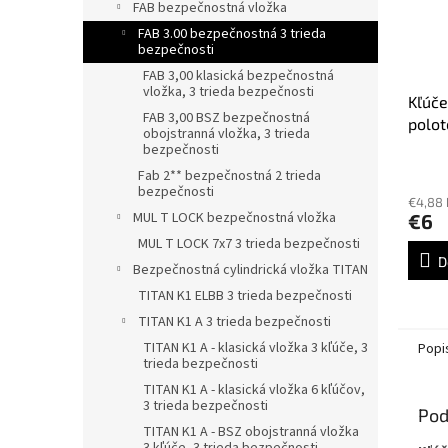
FAB bezpečnostná vložka
FAB 3.00 bezpečnostná 3 trieda
bezpečnosti
FAB 3,00 klasická bezpečnostná
vložka, 3 trieda bezpečnosti
Kľúče
FAB 3,00 BSZ bezpečnostná
polot
obojstranná vložka, 3 trieda
bezpe
bezpečnosti
FAB3
Fab 2** bezpečnostná 2 trieda
bezpečnosti
€4,88
MUL T LOCK bezpečnostná vložka
€6
MUL T LOCK 7x7 3 trieda bezpečnosti
D
Bezpečnostná cylindrická vložka TITAN
TITAN K1 ELBB 3 trieda bezpečnosti
TITAN K1 A 3 trieda bezpečnosti
TITAN K1 A - klasická vložka 3 kľúče, 3
Popi
trieda bezpečnosti
TITAN K1 A - klasická vložka 6 kľúčov,
3 trieda bezpečnosti
Pod
TITAN K1 A - BSZ obojstranná vložka