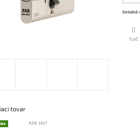
Detailné 
TLAČ
iaci tovar
Kód:
1827
nka