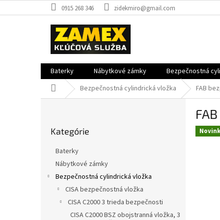
Prejsť
0915 268 346
zidekmiro@gmail.com
na
obsah
Baterky
Nábytkové zámky
Bezpečnostná cyli
Domov
Bezpečnostná cylindrická vložka
FAB bez
B
FAB 
o
Preskočiť
č
Kategórie
kategórie
Novin
n
ý
Baterky
p
Nábytkové zámky
a
Bezpečnostná cylindrická vložka
n
e
CISA bezpečnostná vložka
l
CISA C2000 3 trieda bezpečnosti
CISA C2000 BSZ obojstranná vložka, 3