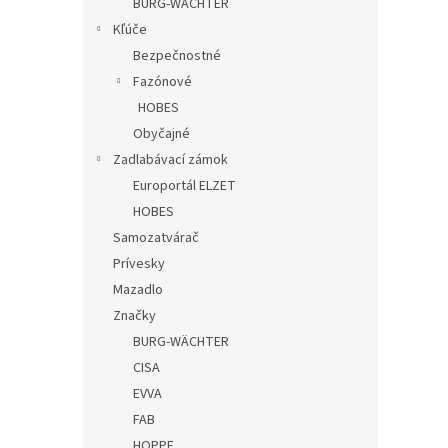
BURG-WÄCHTER
Kľúče
Bezpečnostné
Fazónové
HOBES
Obyčajné
Zadlabávací zámok
Europortál ELZET
HOBES
Samozatvárač
Prívesky
Mazadlo
Značky
BURG-WÄCHTER
CISA
EVVA
FAB
HOPPE