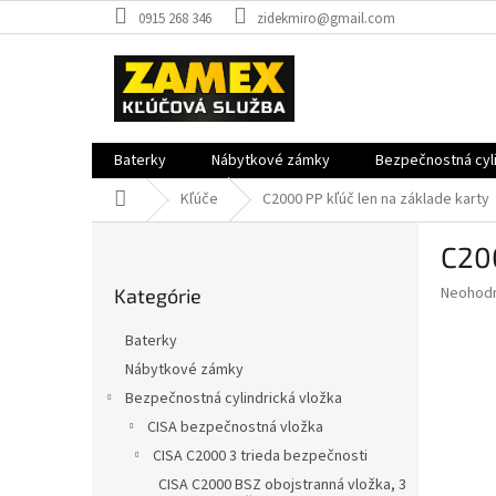
Prejsť
0915 268 346
zidekmiro@gmail.com
na
obsah
Baterky
Nábytkové zámky
Bezpečnostná cyli
Domov
Kľúče
C2000 PP kľúč len na základe karty
B
C200
o
Preskočiť
č
Priemer
Neohod
Kategórie
kategórie
n
hodnote
ý
produkt
Baterky
p
je
Nábytkové zámky
0,0
a
z
Bezpečnostná cylindrická vložka
n
5
e
CISA bezpečnostná vložka
hviezdič
l
CISA C2000 3 trieda bezpečnosti
CISA C2000 BSZ obojstranná vložka, 3