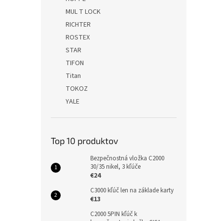
MUL T LOCK
RICHTER
ROSTEX
STAR
TIFON
Titan
TOKOZ
YALE
Top 10 produktov
Bezpečnostná vložka C2000
30/35 nikel, 3 kľúče
€24
C3000 kľúč len na základe karty
€13
C2000 5PIN kľúč k