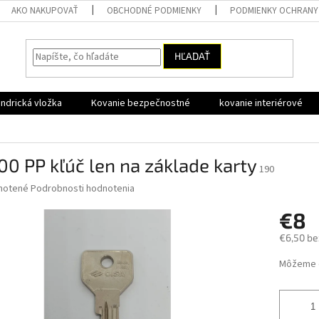
AKO NAKUPOVAŤ
OBCHODNÉ PODMIENKY
PODMIENKY OCHRANY
HĽADAŤ
ndrická vložka
Kovanie bezpečnostné
kovanie interiérové
0 PP kľúč len na základe karty
190
né
notené
Podrobnosti hodnotenia
nie
€8
u
€6,50 be
Jednotk
Môžeme d
cena:
iek.