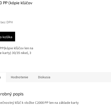
 PP (kópie kľúčov
a základe karty)
 nikel, 3 kľúče
 bez DPH
o košíka
PP(kópie kľúčov len na
e karty) 30/35 nikel, 3
s
Hodnotenie
Diskusia
robný popis
ečnostný kľúč k vložke C2000 PP len na základe karty