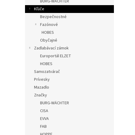
BURG-WÄCHTER
Kľúče
Bezpečnostné
Fazónové
HOBES
Obyčajné
Zadlabávací zámok
Europortál ELZET
HOBES
Samozatvárač
Prívesky
Mazadlo
Značky
BURG-WÄCHTER
CISA
EVVA
FAB
HOPPE