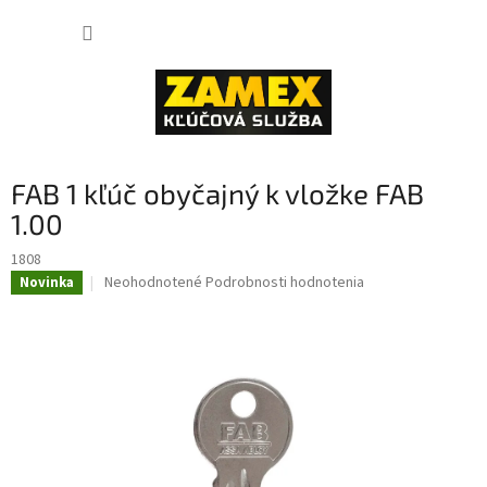
Prejsť
NÁKUP
na
obsah
KOŠÍK
FAB 1 kľúč obyčajný k vložke FAB
1.00
1808
Priemerné
Neohodnotené
Podrobnosti hodnotenia
Novinka
hodnotenie
produktu
je
0,0
z
5
hviezdičiek.