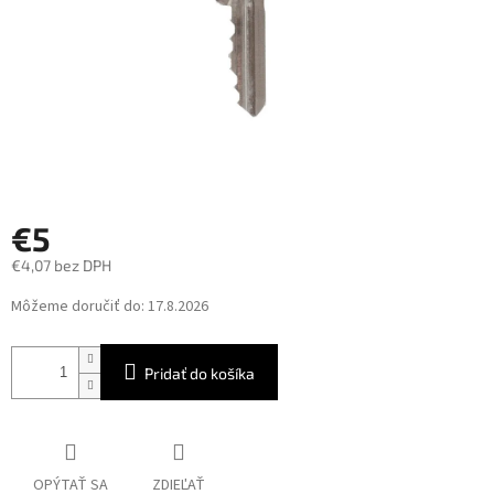
€5
€4,07 bez DPH
Jednotková
Môžeme doručiť do:
17.8.2026
cena:
Pridať do košíka
OPÝTAŤ SA
ZDIEĽAŤ