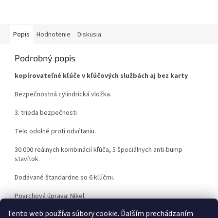
Popis
Hodnotenie
Diskusia
Podrobný popis
kopírovateľné kľúče v kľúčových službách aj bez karty
Bezpečnostná cylindrická vložka.
3. trieda bezpečnosti
Telo odolné proti odvŕtaniu.
30.000 reálnych kombinácií kľúča, 5 špeciálnych anti-bump
stavítok.
Dodávané štandardne so 6 kľúčmi.
Povrchová úprava: Nikel.
Tento web používa súbory cookie. Ďalším prechádzaním