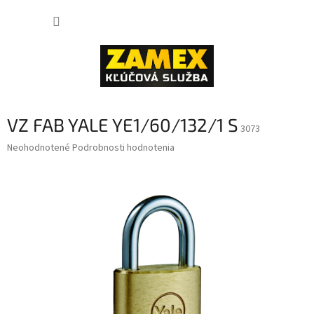
Prejsť
NÁKUP
na
obsah
KOŠÍK
VZ FAB YALE YE1/60/132/1 S
3073
Priemerné
Neohodnotené
Podrobnosti hodnotenia
hodnotenie
produktu
je
0,0
z
5
hviezdičiek.