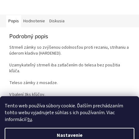
Popis
Hodnotenie
Diskusia
Podrobný popis
Strmeň zámky so zvýšenou odolnosťou proti rezaniu, strihaniu a
úderom kladiva (HARDENED).
Uzamykateľný strmeň iba zatlačením do telesa bez použitia
kľúča.
Teleso zámky z mosadze.
V balení 3ks kľúčov.
Tento web používa súbory cookie. Ďalším prechádzaním
tohto webu vyjadrujete súhlas s ich používaním. Viac
Z
informácií
tu
.
á
Vytvoril Shoptet
p
Nastavenie