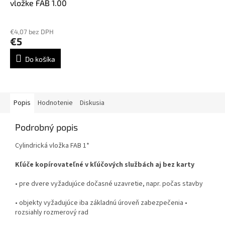
vložke FAB 1.00
€4,07 bez DPH
€5
Do košíka
Popis
Hodnotenie
Diskusia
Podrobný popis
Cylindrická vložka FAB 1*
Kľúče kopírovateľné v kľúčových službách aj bez karty
• pre dvere vyžadujúce dočasné uzavretie, napr. počas stavby
• objekty vyžadujúce iba základnú úroveň zabezpečenia •
rozsiahly rozmerový rad