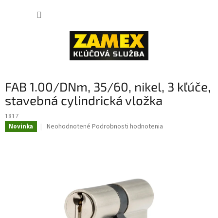
Prejsť
NÁKUP
na
obsah
KOŠÍK
FAB 1.00/DNm, 35/60, nikel, 3 kľúče,
stavebná cylindrická vložka
1817
Priemerné
Neohodnotené
Podrobnosti hodnotenia
Novinka
hodnotenie
produktu
je
0,0
z
5
hviezdičiek.