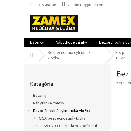
Prejsť
0915 268 346
zidekmiro@gmail.com
na
obsah
Baterky
Nábytkové zámky
Bezpečnostná cyli
Bezpečnostná cylindrická
Bezpečno
Domov
vložka
TITAN
B
Bezp
o
Preskočiť
č
Priemer
Neohod
Kategórie
kategórie
n
hodnote
ý
produkt
Baterky
p
je
Nábytkové zámky
0,0
a
z
Bezpečnostná cylindrická vložka
n
5
e
CISA bezpečnostná vložka
hviezdič
l
CISA C2000 3 trieda bezpečnosti