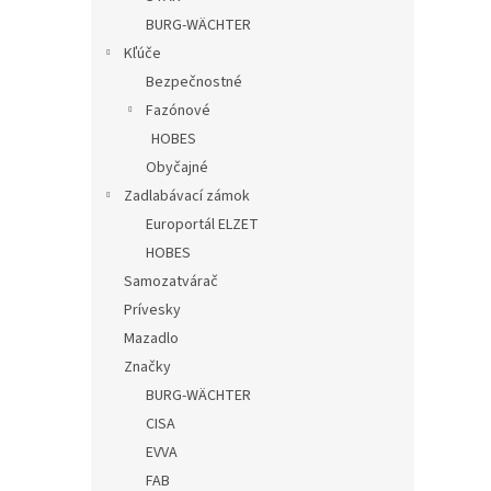
BURG-WÄCHTER
Kľúče
Bezpečnostné
Fazónové
HOBES
Obyčajné
Zadlabávací zámok
Europortál ELZET
HOBES
Samozatvárač
Prívesky
Mazadlo
Značky
BURG-WÄCHTER
CISA
EVVA
FAB