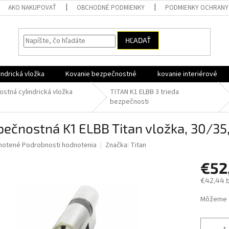
AKO NAKUPOVAŤ
OBCHODNÉ PODMIENKY
PODMIENKY OCHRANY
HĽADAŤ
ndrická vložka
Kovanie bezpečnostné
kovanie interiérové
stná cylindrická vložka
TITAN K1 ELBB 3 trieda
bezpečnosti
ečnostná K1 ELBB Titan vložka, 30/35, 
né
notené
Podrobnosti hodnotenia
Značka:
Titan
nie
€52
u
€42,44 
Jednotk
Môžeme d
cena:
iek.