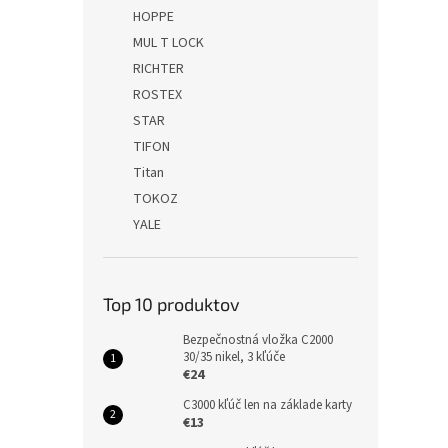
HOPPE
MUL T LOCK
RICHTER
ROSTEX
STAR
TIFON
Titan
TOKOZ
YALE
Top 10 produktov
Bezpečnostná vložka C2000
30/35 nikel, 3 kľúče
€24
C3000 kľúč len na základe karty
€13