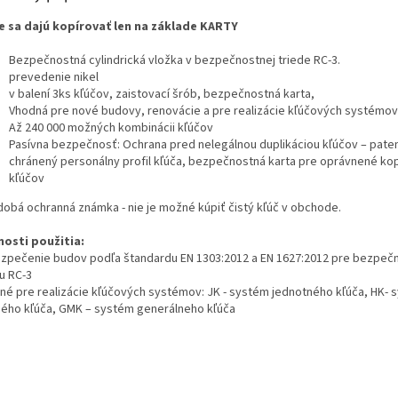
e sa dajú kopírovať len na základe KARTY
Bezpečnostná cylindrická vložka v bezpečnostnej triede RC-3.
prevedenie nikel
v balení 3ks kľúčov, zaistovací šrób, bezpečnostná karta,
Vhodná pre nové budovy, renovácie a pre realizácie kľúčových systémo
Až 240 000 možných kombinácii kľúčov
Pasívna bezpečnosť: Ochrana pred nelegálnou duplikáciou kľúčov – pate
chránený personálny profil kľúča, bezpečnostná karta pre oprávnené ko
kľúčov
dobá ochranná známka - nie je možné kúpiť čistý kľúč v obchode.
osti použitia:
zpečenie budov podľa štandardu EN 1303:2012 a EN 1627:2012 pre bezpeč
u RC-3
né pre realizácie kľúčových systémov: JK - systém jednotného kľúča, HK- 
ného kľúča, GMK – systém generálneho kľúča