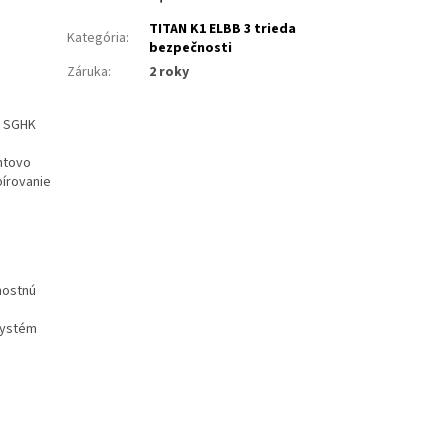
TITAN K1 ELBB 3 trieda
Kategória
:
bezpečnosti
Záruka
:
2 roky
v SGHK
ntovo
pírovanie
nostnú
systém