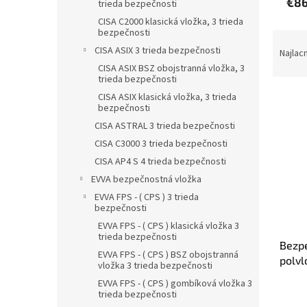
€86
trieda bezpečnosti
CISA C2000 klasická vložka, 3 trieda
bezpečnosti
R
CISA ASIX 3 trieda bezpečnosti
a
Najlac
d
CISA ASIX BSZ obojstranná vložka, 3
trieda bezpečnosti
e
V
n
CISA ASIX klasická vložka, 3 trieda
bezpečnosti
ý
i
p
CISA ASTRAL 3 trieda bezpečnosti
e
i
p
CISA C3000 3 trieda bezpečnosti
s
r
CISA AP4 S 4 trieda bezpečnosti
p
o
EVVA bezpečnostná vložka
r
d
EVVA FPS - ( CPS ) 3 trieda
o
u
bezpečnosti
d
k
EVVA FPS - ( CPS ) klasická vložka 3
u
t
trieda bezpečnosti
Bezp
k
o
EVVA FPS - ( CPS ) BSZ obojstranná
polvl
t
v
vložka 3 trieda bezpečnosti
o
EVVA FPS - ( CPS ) gombíková vložka 3
v
trieda bezpečnosti