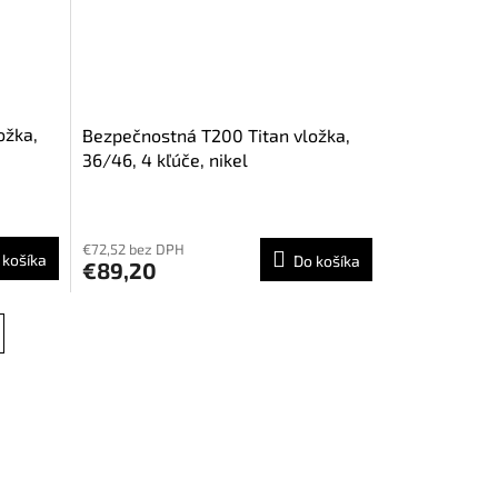
ožka,
Bezpečnostná T200 Titan vložka,
36/46, 4 kľúče, nikel
€72,52 bez DPH
 košíka
Do košíka
€89,20