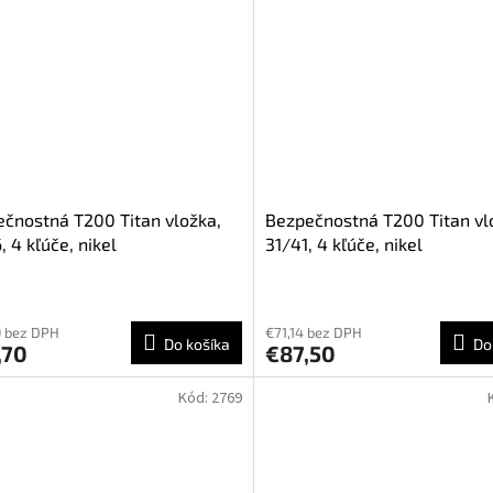
čnostná T200 Titan vložka,
Bezpečnostná T200 Titan vl
, 4 kľúče, nikel
31/41, 4 kľúče, nikel
9 bez DPH
€71,14 bez DPH
Do košíka
Do
,70
€87,50
Kód:
2769