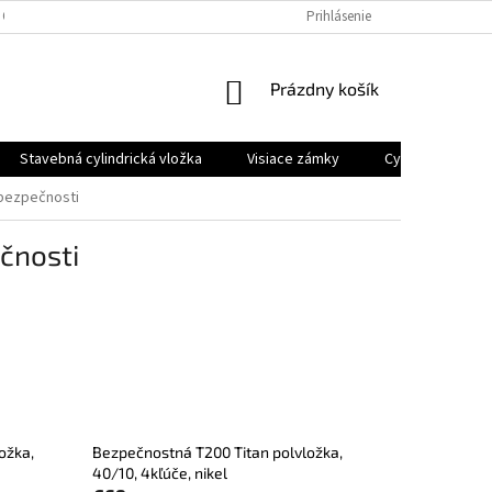
 OSOBNÝCH ÚDAJOV
Prihlásenie
NÁKUPNÝ
Prázdny košík
KOŠÍK
Stavebná cylindrická vložka
Visiace zámky
Cyklo a moto z
 bezpečnosti
čnosti
ožka,
Bezpečnostná T200 Titan polvložka,
40/10, 4kľúče, nikel