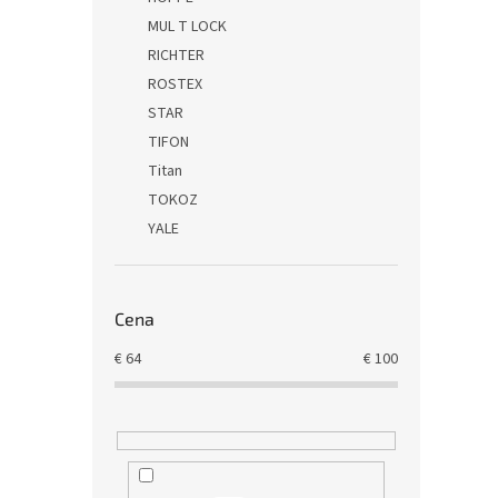
MUL T LOCK
RICHTER
ROSTEX
STAR
TIFON
Titan
TOKOZ
YALE
Cena
€
64
€
100