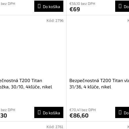
 bez DPH
€56,10 bez DPH
Do košíka
Do
€69
Kód:
2796
ečnostná T200 Titan
Bezpečnostná T200 Titan vl
ožka, 30/10, 4kľúče, nikel
31/36, 4 kľúče, nikel
 bez DPH
€70,41 bez DPH
Do košíka
Do
,30
€86,60
Kód:
2761