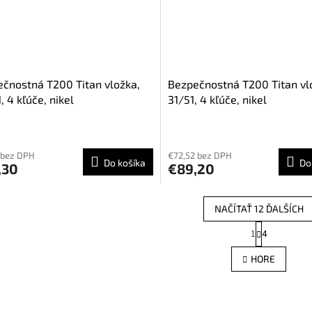
čnostná T200 Titan vložka,
Bezpečnostná T200 Titan vl
, 4 kľúče, nikel
31/51, 4 kľúče, nikel
 bez DPH
€72,52 bez DPH
Do košíka
Do
,30
€89,20
NAČÍTAŤ 12 ĎALŠÍCH
S
1
4
O
t
r
v
HORE
á
l
n
á
k
d
o
a
v