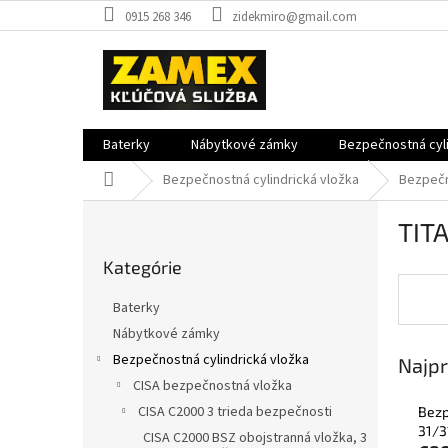
Prejsť
0915 268 346
zidekmiro@gmail.com
na
obsah
Baterky
Nábytkové zámky
Bezpečnostná cyli
Domov
Bezpečnostná cylindrická vložka
Bezpečn
B
TITA
o
Preskočiť
č
Kategórie
kategórie
n
ý
Baterky
p
Nábytkové zámky
a
Bezpečnostná cylindrická vložka
Najpr
n
e
CISA bezpečnostná vložka
l
CISA C2000 3 trieda bezpečnosti
Bezp
31/31
CISA C2000 BSZ obojstranná vložka, 3