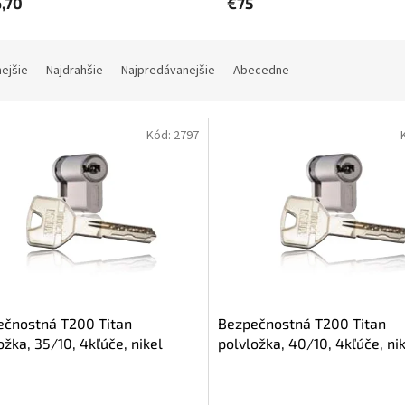
,70
€75
nejšie
Najdrahšie
Najpredávanejšie
Abecedne
Kód:
2797
ečnostná T200 Titan
Bezpečnostná T200 Titan
ožka, 35/10, 4kľúče, nikel
polvložka, 40/10, 4kľúče, ni