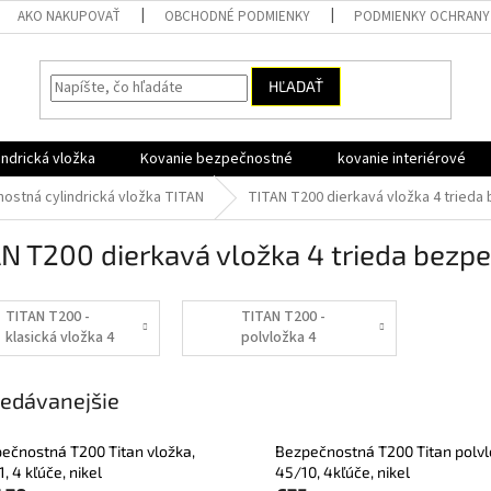
AKO NAKUPOVAŤ
OBCHODNÉ PODMIENKY
PODMIENKY OCHRANY
HĽADAŤ
ndrická vložka
Kovanie bezpečnostné
kovanie interiérové
ostná cylindrická vložka TITAN
TITAN T200 dierkavá vložka 4 trieda
N T200 dierkavá vložka 4 trieda bezpe
TITAN T200 -
TITAN T200 -
klasická vložka 4
polvložka 4
trieda
trieda
bezpenosti
bezpečnosti
edávanejšie
ečnostná T200 Titan vložka,
Bezpečnostná T200 Titan polvl
, 4 kľúče, nikel
45/10, 4kľúče, nikel