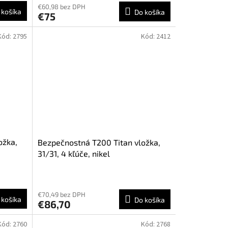
€60,98 bez DPH
 košíka
Do košíka
€75
Kód:
2795
Kód:
2412
ožka,
Bezpečnostná T200 Titan vložka,
31/31, 4 kľúče, nikel
€70,49 bez DPH
 košíka
Do košíka
€86,70
Kód:
2760
Kód:
2768