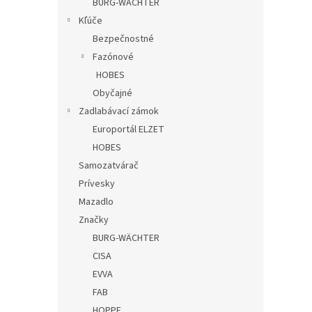
BURG-WÄCHTER
Kľúče
Bezpečnostné
Fazónové
HOBES
Obyčajné
Zadlabávací zámok
Europortál ELZET
HOBES
Samozatvárač
Prívesky
Mazadlo
Značky
BURG-WÄCHTER
CISA
EVVA
FAB
HOPPE