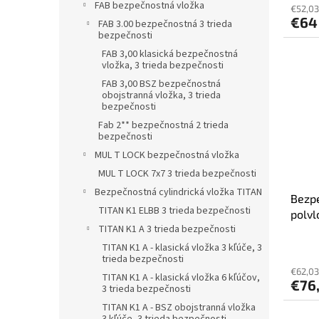
FAB bezpečnostná vložka
€52,03
€64
FAB 3.00 bezpečnostná 3 trieda
bezpečnosti
FAB 3,00 klasická bezpečnostná
vložka, 3 trieda bezpečnosti
FAB 3,00 BSZ bezpečnostná
obojstranná vložka, 3 trieda
bezpečnosti
Fab 2** bezpečnostná 2 trieda
bezpečnosti
MUL T LOCK bezpečnostná vložka
MUL T LOCK 7x7 3 trieda bezpečnosti
Bezpečnostná cylindrická vložka TITAN
Bezp
TITAN K1 ELBB 3 trieda bezpečnosti
polvl
TITAN K1 A 3 trieda bezpečnosti
TITAN K1 A - klasická vložka 3 kľúče, 3
trieda bezpečnosti
€62,03
TITAN K1 A - klasická vložka 6 kľúčov,
€76
3 trieda bezpečnosti
TITAN K1 A - BSZ obojstranná vložka