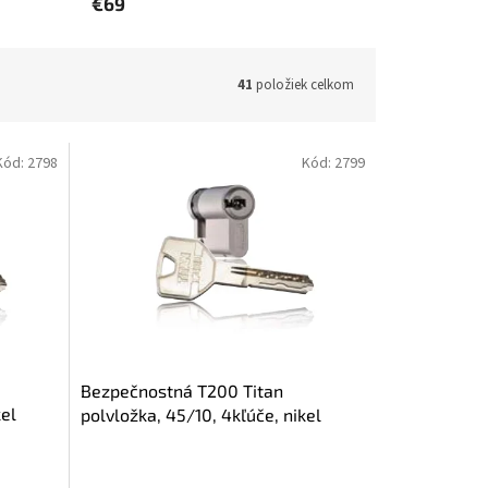
€69
41
položiek celkom
Kód:
2798
Kód:
2799
Bezpečnostná T200 Titan
kel
polvložka, 45/10, 4kľúče, nikel