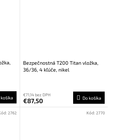
ožka,
Bezpečnostná T200 Titan vložka,
36/36, 4 kľúče, nikel
€71,14 bez DPH
 košíka
Do košíka
€87,50
Kód:
2762
Kód:
2770