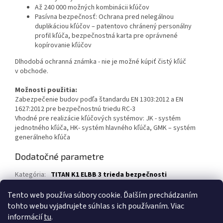
Až 240 000 možných kombinácii kľúčov
Pasívna bezpečnosť: Ochrana pred nelegálnou
duplikáciou kľúčov – patentovo chránený personálny
profil kľúča, bezpečnostná karta pre oprávnené
kopírovanie kľúčov
Dlhodobá ochranná známka - nie je možné kúpiť čistý kľúč
v obchode.
Možnosti použitia:
Zabezpečenie budov podľa štandardu EN 1303:2012 a EN
1627:2012 pre bezpečnostnú triedu RC-3
Vhodné pre realizácie kľúčových systémov: JK - systém
jednotného kľúča, HK- systém hlavného kľúča, GMK – systém
generálneho kľúča
Dodatočné parametre
Kategória
:
TITAN K1 ELBB 3 trieda bezpečnosti
Záruka
:
2 roky
Tento web používa súbory cookie. Ďalším prechádzaním
tohto webu vyjadrujete súhlas s ich používaním. Viac
Z
informácií
tu
.