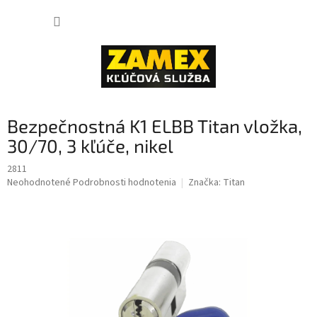
Prejsť
NÁKUP
na
obsah
KOŠÍK
Bezpečnostná K1 ELBB Titan vložka,
30/70, 3 kľúče, nikel
2811
Priemerné
Neohodnotené
Podrobnosti hodnotenia
Značka:
Titan
hodnotenie
produktu
je
0,0
z
5
hviezdičiek.