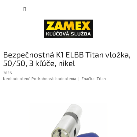
Prejsť
NÁKUP
na
obsah
KOŠÍK
Bezpečnostná K1 ELBB Titan vložka,
50/50, 3 kľúče, nikel
2836
Priemerné
Neohodnotené
Podrobnosti hodnotenia
Značka:
Titan
hodnotenie
produktu
je
0,0
z
5
hviezdičiek.