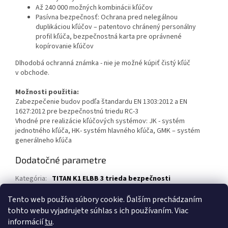
Až 240 000 možných kombinácii kľúčov
Pasívna bezpečnosť: Ochrana pred nelegálnou
duplikáciou kľúčov – patentovo chránený personálny
profil kľúča, bezpečnostná karta pre oprávnené
kopírovanie kľúčov
Dlhodobá ochranná známka - nie je možné kúpiť čistý kľúč
v obchode.
Možnosti použitia:
Zabezpečenie budov podľa štandardu EN 1303:2012 a EN
1627:2012 pre bezpečnostnú triedu RC-3
Vhodné pre realizácie kľúčových systémov: JK - systém
jednotného kľúča, HK- systém hlavného kľúča, GMK – systém
generálneho kľúča
Dodatočné parametre
Kategória
:
TITAN K1 ELBB 3 trieda bezpečnosti
Záruka
:
2 roky
Tento web používa súbory cookie. Ďalším prechádzaním
tohto webu vyjadrujete súhlas s ich používaním. Viac
Z
informácií
tu
.