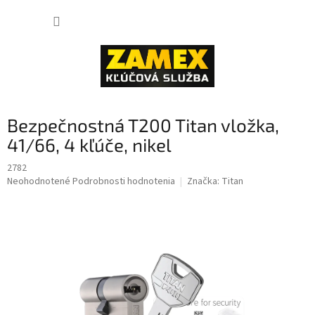
Prejsť
NÁKUP
na
obsah
KOŠÍK
Bezpečnostná T200 Titan vložka,
41/66, 4 kľúče, nikel
2782
Priemerné
Neohodnotené
Podrobnosti hodnotenia
Značka:
Titan
hodnotenie
produktu
je
0,0
z
5
hviezdičiek.