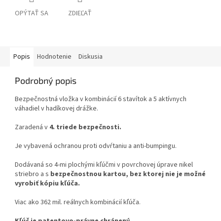
OPÝTAŤ SA
ZDIEĽAŤ
Popis
Hodnotenie
Diskusia
Podrobný popis
Bezpečnostná vložka v kombinácií 6 stavítok a 5 aktívnych
váhadiel v hadíkovej drážke.
Zaradená v
4. triede bezpečnosti.
Je vybavená ochranou proti odvŕtaniu a anti-bumpingu.
Dodávaná so 4-mi plochými kľúčmi v povrchovej úprave nikel
striebro a s
bezpečnostnou kartou, bez ktorej nie je možné
vyrobiť kópiu kľúča.
Viac ako 362 mil. reálnych kombinácií kľúča.